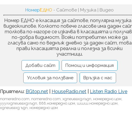
Номер
ЕДНО
- Сайтове | Музика | Видео
Номер ЕДНО е класация за сайтове, популярна музика
видеоклипове. Колкото повече гласове има даден сай
толкова по-нагоре се изкачва в класацията и получа
по-добра видимост. Всеки потребител може да
гласува само по веднъж дневно за даден сайт, това
прави класацията реална и полезна за всички
участници.
Добави сайт
Помощ и информация
Условия за ползване
Връзка с нас
Приятели:
BGtop.net
|
HouseRadio.net
|
Listen Radio Live
nomeredno.com, nomeredno com, хдпеиеахдлъдп, номередно.цом,
ууулхдпеиеахдлъдп, ввв.номередно.цом, шшш.номередно.цом,
хдпеиеахд ъдп, номередно цом