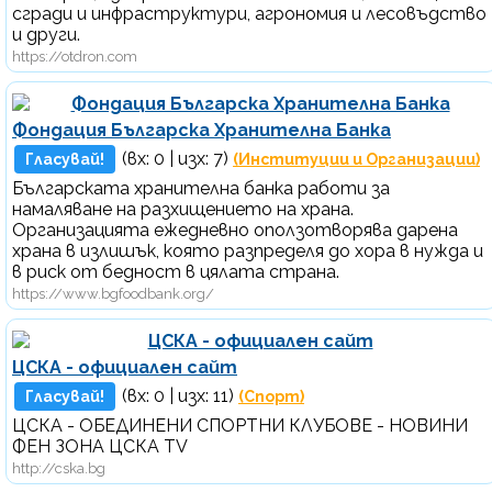
сгради и инфраструктури, агрономия и лесовъдство
и други.
https://otdron.com
Фондация Българска Хранителна Банка
(вх:
0
| изх: 7)
Гласувай!
(Институции и Организации)
Българската хранителна банка работи за
намаляване на разхищението на храна.
Организацията ежедневно оползотворява дарена
храна в излишък, която разпределя до хора в нужда и
в риск от бедност в цялата страна.
https://www.bgfoodbank.org/
ЦСКА - официален сайт
(вх:
0
| изх: 11)
Гласувай!
(Спорт)
ЦСКА - ОБЕДИНЕНИ СПОРТНИ КЛУБОВЕ - НОВИНИ
ФЕН ЗОНА ЦСКА TV
http://cska.bg