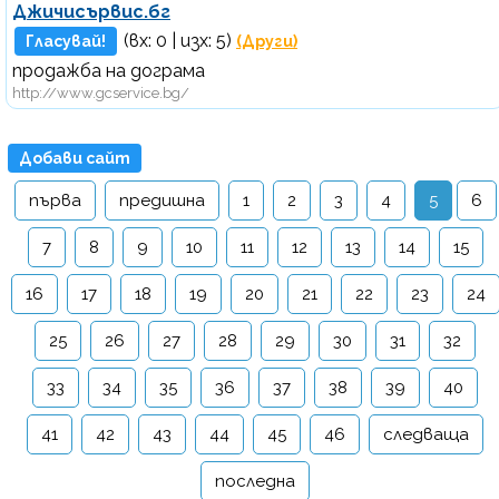
Джичисървис.бг
(вх:
0
| изх: 5)
Гласувай!
(Други)
продажба на дограма
http://www.gcservice.bg/
Добави сайт
първа
предишна
1
2
3
4
5
6
7
8
9
10
11
12
13
14
15
16
17
18
19
20
21
22
23
24
25
26
27
28
29
30
31
32
33
34
35
36
37
38
39
40
41
42
43
44
45
46
следваща
последна