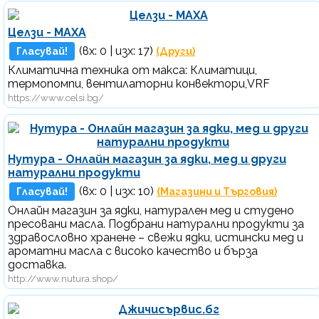
Целзи - MAXA
(вх:
0
| изх: 17)
Гласувай!
(Други)
Климатична техника от макса: Климатици,
термопомпи, вентилаторни конвектори,VRF
https://www.celsi.bg/
Нутура - Онлайн магазин за ядки, мед и други
натурални продукти
(вх:
0
| изх: 10)
Гласувай!
(Магазини и Търговия)
Онлайн магазин за ядки, натурален мед и студено
пресовани масла. Подбрани натурални продукти за
здравословно хранене – свежи ядки, истински мед и
ароматни масла с високо качество и бърза
доставка.
http://www.nutura.shop/