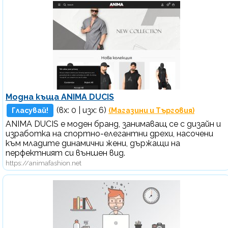
Модна къща ANIMA DUCIS
(вх:
0
| изх: 6)
Гласувай!
(Магазини и Търговия)
ANIMA DUCIS е моден бранд, занимаващ се с дизайн и
изработка на спортно-елегантни дрехи, насочени
към младите динамични жени, държащи на
перфектният си външен вид.
https://animafashion.net