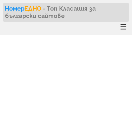
Номер
ЕДНО
- Топ Класация за
български сайтове
☰