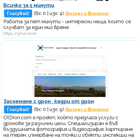
Всичко за 5 минути
(вх:
0
| изх: 4)
Гласувай!
(Бизнес и Финанси)
Работа за пет минути - интересни неща, които се
случват за един миг време
https://5min.work
Заснемане с дрон , кадри от дрон
(вх:
0
| изх: 9)
Гласувай!
(Бизнес и Финанси)
OtDron.com е проект, който предлага услуги с
дронове за различни цели. Специализиран е във
въздушната фотография и видеография, картиране
на терен, измерване на точки и обекти, инспекции на