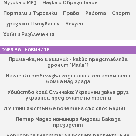
Музика и MP3
Наука и Образование
Портали и Търсачки
Право
Работа
Спорт
Туризъм и Пътувания
Услуги
Хоби и Развлечения
DNES.BG - НОВИНИТЕ
Примамка, но и хищник - какво представлява
дронът "Майя"?
Нагасаки отбелязва годишнина от атомната
бомба над града
Убийство край Слънчака: Украинец закла друг
украинец пред очите на трети
И Уитни Хюстън бе почетена със своя Барби
Петер Мадяр номинира Андраш Бака за
президент
Борисов за властта: Да всяват респект, а не