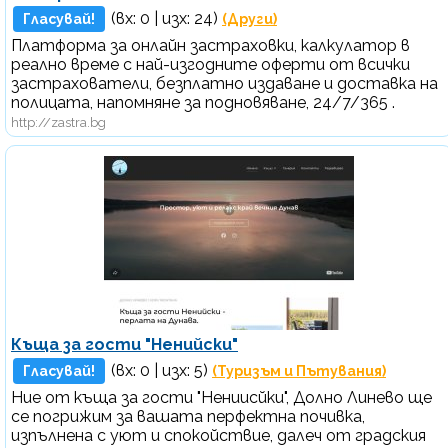
(вх:
0
| изх: 24)
Гласувай!
(Други)
Платформа за онлайн застраховки, калкулатор в
реално време с най-изгодните оферти от всички
застрахователи, безплатно издаване и доставка на
полицата, напомняне за подновяване, 24/7/365 .
http://zastra.bg
Къща за гости "Ненийски"
(вх:
0
| изх: 5)
Гласувай!
(Туризъм и Пътувания)
Ние от къща за гости "Нениисйки", Долно Линево ще
се погрижим за вашата перфектна почивка,
изпълнена с уют и спокойствие, далеч от градския