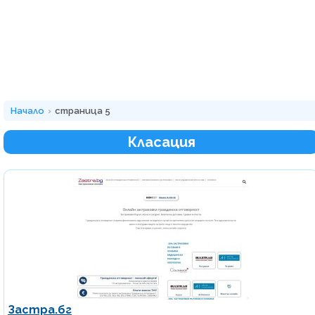
Начало
страница 5
Класация
Застра.бг