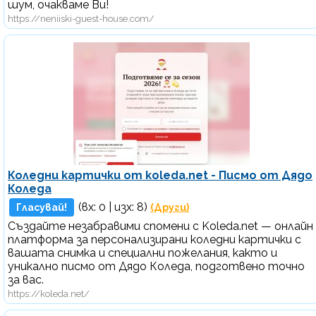
шум, очакваме Ви!
https://neniiski-guest-house.com/
Коледни картички от koleda.net - Писмо от Дядо
Коледа
(вх:
0
| изх: 8)
Гласувай!
(Други)
Създайте незабравими спомени с Koleda.net — онлайн
платформа за персонализирани коледни картички с
вашата снимка и специални пожелания, както и
уникално писмо от Дядо Коледа, подготвено точно
за вас.
https://koleda.net/