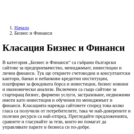
Начало
Бизнес и Финанси
Класация Бизнес и Финанси
В категория „Бизнес и Финанси“ са събрани български
сайтове за предприемачество, мениджмънт, инвестиции и
лични финанси. Тук ще откриете счетоводни и консултантски
кантори, банки и небанкови кредитни институции,
платформи за фондовата борса и инвестиции, бизнес новини
и икономически анализи. Включени са също сайтове за
стартиращ бизнес, фирмени услуги, застраховане, недвижими
имоти като инвестиция и обучения по мениджмънт и
финанси. Класацията нарежда сайтовете според това колко
гласа са получили от потребителите, така че най-доверените и
полезни ресурси са най-отпред. Прегледайте предложенията,
сравнете и гласувайте за тези, които ви помагат да
управлявате парите и бизнеса си по-добре.