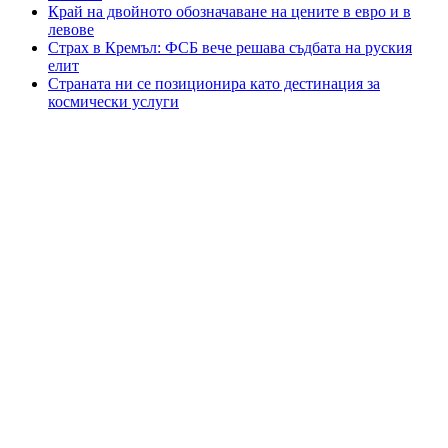
Край на двойното обозначаване на цените в евро и в
левове
Страх в Кремъл: ФСБ вече решава съдбата на руския
елит
Страната ни се позиционира като дестинация за
космически услуги