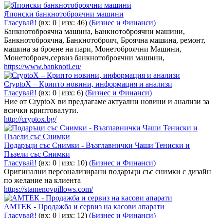
Японски банкнотоброячни машини
Гласувай!
(вх:
0
| изх: 46)
(Бизнес и Финанси)
Банкнотоброячна машина, Банкнотоброячни машини,
Банкнотоброячна, Банкнотоброяч, Броячна машина, ремонт,
машина за броене на пари, Монетоброячни Машини,
Mонетоброяч,сервиз банкнотоброячни машини,
https://www.banknoti.eu/
CryptoX – Крипто новини, информация и анализи
Гласувай!
(вх:
0
| изх: 6)
(Бизнес и Финанси)
Ние от CryptoX ви предлагаме актуални новини и анализи за
всички криптовалути.
http://cryptox.bg/
Подаръци със Снимки - Възглавнички Чаши Тениски и
Пъзели със Снимки
Гласувай!
(вх:
0
| изх: 10)
(Бизнес и Финанси)
Оригинални персонализирани подаръци със снимки с дизайн
по желание на клиента
https://stamenovpillows.com/
АМТЕК - Продажба и сервиз на касови апарати
Гласувай!
(вх:
0
| изх: 12)
(Бизнес и Финанси)