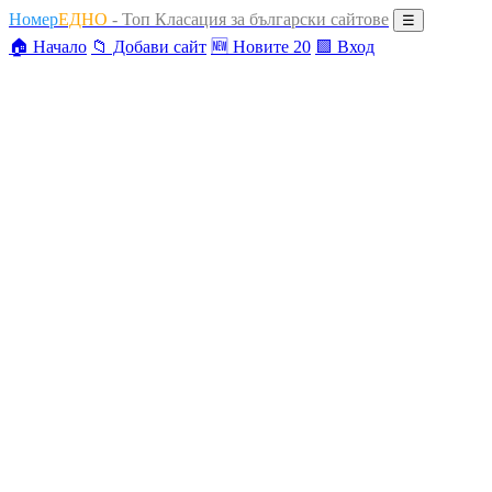
Номер
ЕДНО
- Топ Класация за български сайтове
☰
🏠 Начало
📁 Добави сайт
🆕 Новите 20
🟩 Вход