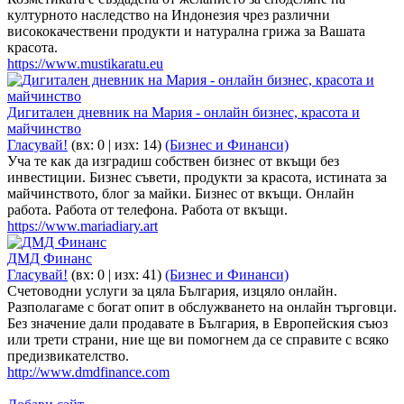
културното наследство на Индонезия чрез различни
висококачествени продукти и натурална грижа за Вашата
красота.
https://www.mustikaratu.eu
Дигитален дневник на Мария - онлайн бизнес, красота и
майчинство
Гласувай!
(вх:
0
| изх: 14)
(Бизнес и Финанси)
Уча те как да изградиш собствен бизнес от вкъщи без
инвестиции. Бизнес съвети, продукти за красота, истината за
майчинството, блог за майки. Бизнес от вкъщи. Онлайн
работа. Работа от телефона. Работа от вкъщи.
https://www.mariadiary.art
ДМД Финанс
Гласувай!
(вх:
0
| изх: 41)
(Бизнес и Финанси)
Счетоводни услуги за цяла България, изцяло онлайн.
Разполагаме с богат опит в обслужването на онлайн търговци.
Без значение дали продавате в България, в Европейския съюз
или трети страни, ние ще ви помогнем да се справите с всяко
предизвикателство.
http://www.dmdfinance.com