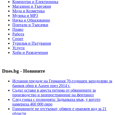
Компютри и Електроника
Магазини и Търговия
Мода и Козметика
Музика и MP3
Наука и Образование
Портали и Търсачки
Право
Работа
Спорт
Туризъм и Пътувания
Услуги
Хоби и Развлечения
Dnes.bg - Новините
Испания предаде на Германия 70-годишен заподозрян за
банков обир в Аахен през 2014 г.
Съдът остави в ареста петима от обвинените за
производство и разпространение на фентанил
След гонка с полицията: Задържаха мъж, у когото
намериха 460 000 евро
Горещините не отстъпват, обявен е оранжев код за 21
области