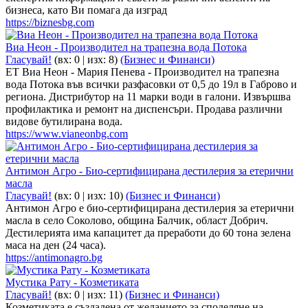
бизнеса, като Ви помага да изград
https://biznesbg.com
Виа Неон - Производител на трапезна вода Потока
Гласувай!
(вх:
0
| изх: 8)
(Бизнес и Финанси)
ЕТ Виа Неон - Мария Пенева - Производител на трапезна
вода Потока във всички разфасовки от 0,5 до 19л в Габрово и
региона. Дистрибутор на 11 марки води в галони. Извършва
профилактика и ремонт на диспенсъри. Продава различни
видове бутилирана вода.
https://www.vianeonbg.com
Антимон Агро - Био-сертифицирана дестилерия за етерични
масла
Гласувай!
(вх:
0
| изх: 10)
(Бизнес и Финанси)
Антимон Агро е био-сертифицирана дестилерия за етерични
масла в село Соколово, община Балчик, област Добрич.
Дестилерията има капацитет да преработи до 60 тона зелена
маса на ден (24 часа).
https://antimonagro.bg
Мустика Рату - Козметиката
Гласувай!
(вх:
0
| изх: 11)
(Бизнес и Финанси)
Козметиката е създадена от желанието за споделяне на