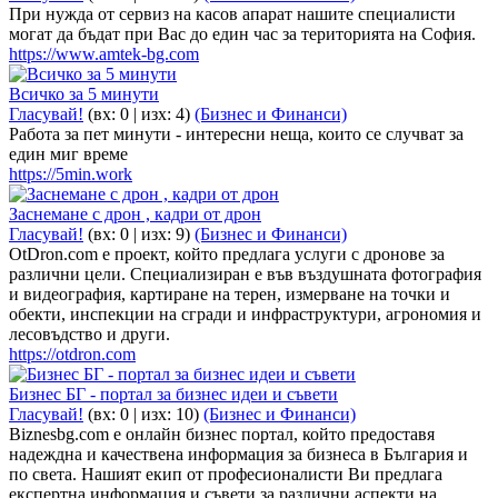
При нужда от сервиз на касов апарат нашите специалисти
могат да бъдат при Вас до един час за територията на София.
https://www.amtek-bg.com
Всичко за 5 минути
Гласувай!
(вх:
0
| изх: 4)
(Бизнес и Финанси)
Работа за пет минути - интересни неща, които се случват за
един миг време
https://5min.work
Заснемане с дрон , кадри от дрон
Гласувай!
(вх:
0
| изх: 9)
(Бизнес и Финанси)
OtDron.com е проект, който предлага услуги с дронове за
различни цели. Специализиран е във въздушната фотография
и видеография, картиране на терен, измерване на точки и
обекти, инспекции на сгради и инфраструктури, агрономия и
лесовъдство и други.
https://otdron.com
Бизнес БГ - портал за бизнес идеи и съвети
Гласувай!
(вх:
0
| изх: 10)
(Бизнес и Финанси)
Biznesbg.com е онлайн бизнес портал, който предоставя
надеждна и качествена информация за бизнеса в България и
по света. Нашият екип от професионалисти Ви предлага
експертна информация и съвети за различни аспекти на