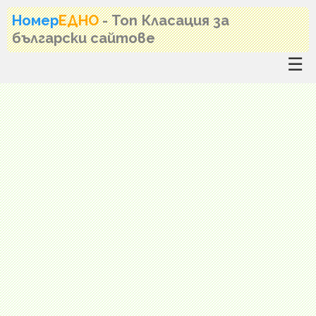
Номер
ЕДНО
- Топ Класация за
български сайтове
☰