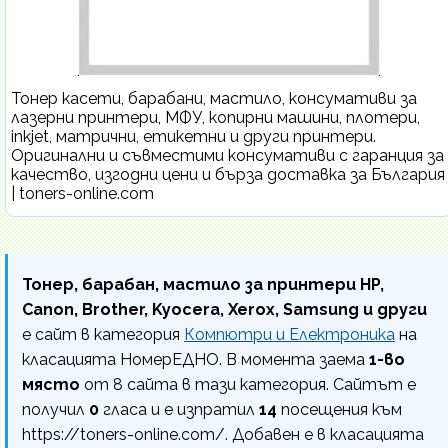
Тонер касети, барабани, мастило, консумативи за
лазерни принтери, МФУ, копирни машини, плотери,
inkjet, матрични, етикетни и други принтери.
Оригинални и съвместими консумативи с гаранция за
качество, изгодни цени и бърза доставка за България
| toners-online.com
Тонер, барабан, мастило за принтери HP,
Canon, Brother, Kyocera, Xerox, Samsung и други
е сайт в категория
Компютри и Електроника
на
класацията НомерЕДНО. В момента заема
1-во
място
от 8 сайта в тази категория. Сайтът е
получил
0
гласа и е изпратил
14
посещения към
https://toners-online.com/. Добавен е в класацията