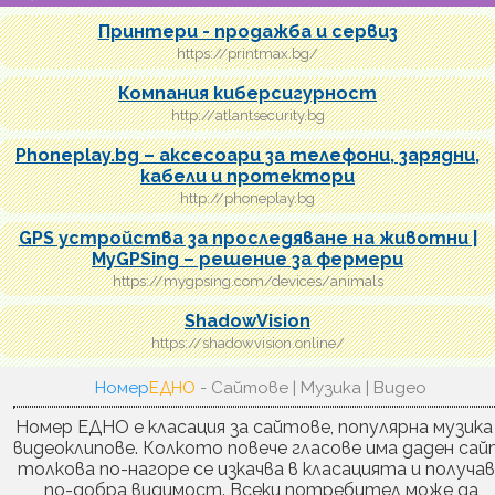
Принтери - продажба и сервиз
https://printmax.bg/
Компания киберсигурност
http://atlantsecurity.bg
Phoneplay.bg – аксесоари за телефони, зарядни,
кабели и протектори
http://phoneplay.bg
GPS устройства за проследяване на животни |
MyGPSing – решение за фермери
https://mygpsing.com/devices/animals
ShadowVision
https://shadowvision.online/
Номер
ЕДНО
- Сайтове | Музика | Видео
Номер ЕДНО е класация за сайтове, популярна музика
видеоклипове. Колкото повече гласове има даден сай
толкова по-нагоре се изкачва в класацията и получа
по-добра видимост. Всеки потребител може да