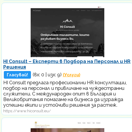
HI Consult – Експерти в Подбора на Персонал и HR
Решения
(вх:
0
| изх: 9)
Гласувай!
(Услуги)
HI Consult предлага професионални HR консултации,
подбор на персонал и привличане на чуждестранни
служители. С международен опит в България и
Великобритания помагаме на бизнеса да изгражда
успешни екипи и устойчиви решения за растеж.
https://www.hiconsult.eu/