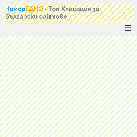
Номер
ЕДНО
- Топ Класация за
български сайтове
☰