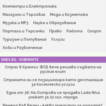
Компютри и Електроника
Магазини и Търговия
Мода и Козметика
Музика и MP3
Наука и Образование
Портали и Търсачки
Право
Работа
Спорт
Туризъм и Пътувания
Услуги
Хоби и Развлечения
DNES.BG - НОВИНИТЕ
Страх в Кремъл: ФСБ вече решава съдбата на
руския елит
Страната ни се позиционира като дестинация
за космически услуги
Една от 36: На Острова се продава Lada Niva
уникат за 22 хил. паунда
Венера във Везни - какво предстои за зодиите?