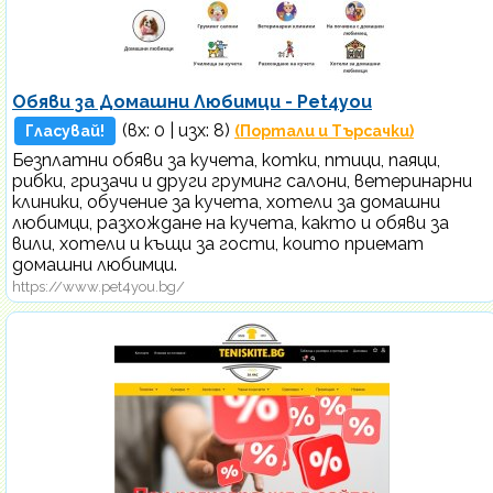
Обяви за Домашни Любимци - Pet4you
(вх:
0
| изх: 8)
Гласувай!
(Портали и Търсачки)
Безплатни обяви за кучета, котки, птици, паяци,
рибки, гризачи и други груминг салони, ветеринарни
клиники, обучение за кучета, хотели за домашни
любимци, разхождане на кучета, както и обяви за
вили, хотели и къщи за гости, които приемат
домашни любимци.
https://www.pet4you.bg/