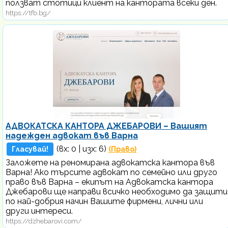
ползват стотици клиент на кантората всеки ден.
https://tfb.bg/
АДВОКАТСКА КАНТОРА ДЖЕБАРОВИ – Вашият
надежден адвокат във Варна
(вх:
0
| изх: 6)
Гласувай!
(Право)
Заложете на реномирана адвокатска кантора във
Варна! Ако търсите адвокат по семейно или друго
право във Варна – екипът на Адвокатска кантора
Джебарови ще направи всичко необходимо да защити
по най-добрия начин Вашите фирмени, лични или
други интереси.
https://dzhebarovi.com/