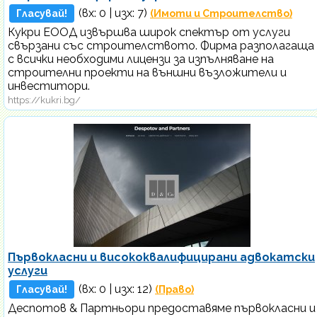
(вх:
0
| изх: 7)
Гласувай!
(Имоти и Строителство)
Кукри ЕООД извършва широк спектър от услуги
свързани със строителството. Фирма разполагаща
с всички необходими лицензи за изпълняване на
строителни проекти на външни възложители и
инвеститори.
https://kukri.bg/
Първокласни и висококвалифицирани адвокатски
услуги
(вх:
0
| изх: 12)
Гласувай!
(Право)
Деспотов & Партньори предоставяме първокласни и