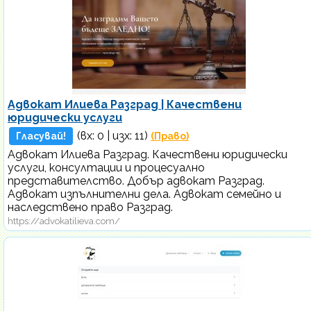
Адвокат Илиева Разград | Качествени
юридически услуги
(вх:
0
| изх: 11)
Гласувай!
(Право)
Адвокат Илиева Разград. Качествени юридически
услуги, консултации и процесуално
представителство. Добър адвокат Разград.
Адвокат изпълнителни дела. Адвокат семейно и
наследствено право Разград.
https://advokatilieva.com/