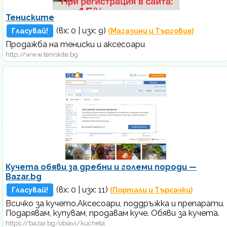
Тениските
(вх:
0
| изх: 9)
Гласувай!
(Магазини и Търговия)
Продажба на тениски и аксесоари
http://www.teniskite.bg
Кучета обяви за дребни и големи породи —
Bazar.bg
(вх:
0
| изх: 11)
Гласувай!
(Портали и Търсачки)
Всичко за кучето.Аксесоари, поддръжка и препарати.
Подарявам, купувам, продавам куче. Обяви за кучета.
https://bazar.bg/obiavi/kucheta