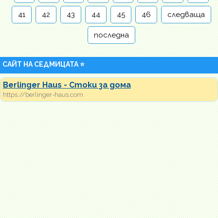
41
42
43
44
45
46
следваща
последна
САЙТ НА СЕДМИЦАТА ⭐
Berlinger Haus - Стоки за дома
https://berlinger-haus.com