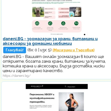
daneni.BG - зоомагазин за храни, витамини и
аксесоари за домашни любимци
(вх:
0
| изх: 5)
Гласувай!
(Магазини и Търговия)
daneni.BG - Вашият онлайн зоомагазин в които ще
откриете, богата гама храни, витамини за кучета,
котешка храна и аксесоари. Бърза доставка, ниски
цени и гарантирано качество.
https://daneni.bg/