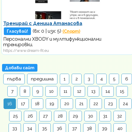
Тренирай с Деница Атанасова
(вх:
0
| изх: 5)
Гласувай!
(Спорт)
Персонални XBODY и мултифункционални
тренировки.
https://www.dream-fit.eu
Добави сайт
първа
предишна
1
2
3
4
5
6
7
8
9
10
11
12
13
14
15
16
17
18
19
20
21
22
23
24
25
26
27
28
29
30
31
32
33
34
35
36
37
38
39
40