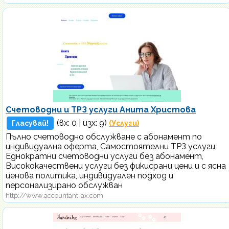
Счетоводни и ТРЗ услуги Анита Христова
(вх:
0
| изх: 9)
Гласувай!
(Услуги)
Пълно счетоводно обслужване с абонамент по
индивидуална оферта, Самостоятелни ТРЗ услуги,
Еднократни счетоводни услуги без абонамент,
Висококачествени услуги без фикисрани цени и с ясна
ценова политика, индивидуален подход и
персонализирано обслужван
http://www.accountant-ax.com