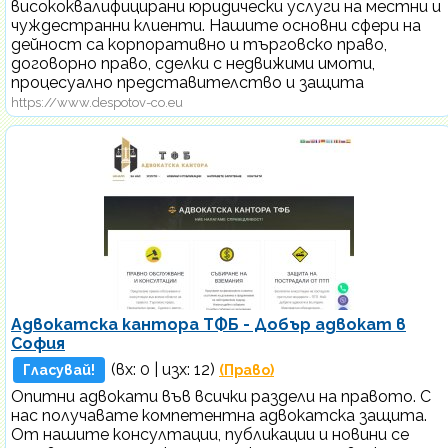
висококвалифицирани юридически услуги на местни и
чуждестранни клиенти. Нашите основни сфери на
дейност са корпоративно и търговско право,
договорно право, сделки с недвижими имоти,
процесуално представителство и защита
https://www.despotov-co.eu
Адвокатска кантора ТФБ - Добър адвокат в
София
(вх:
0
| изх: 12)
Гласувай!
(Право)
Опитни адвокати във всички раздели на правото. С
нас получавате компетентна адвокатска защита.
От нашите консултации, публикации и новини се