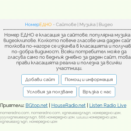
Номер
ЕДНО
- Сайтове | Музика | Видео
Номер ЕДНО е класация за сайтове, популярна музика
видеоклипове. Колкото повече гласове има даден сай
толкова по-нагоре се изкачва в класацията и получа
по-добра видимост. Всеки потребител може да
гласува само по веднъж дневно за даден сайт, това
прави класацията реална и полезна за всички
участници.
Добави сайт
Помощ и информация
Условия за ползване
Връзка с нас
Приятели:
BGtop.net
|
HouseRadio.net
|
Listen Radio Live
nomeredno.com, nomeredno com, хдпеиеахдлъдп, номередно.цом,
ууулхдпеиеахдлъдп, ввв.номередно.цом, шшш.номередно.цом,
хдпеиеахд ъдп, номередно цом