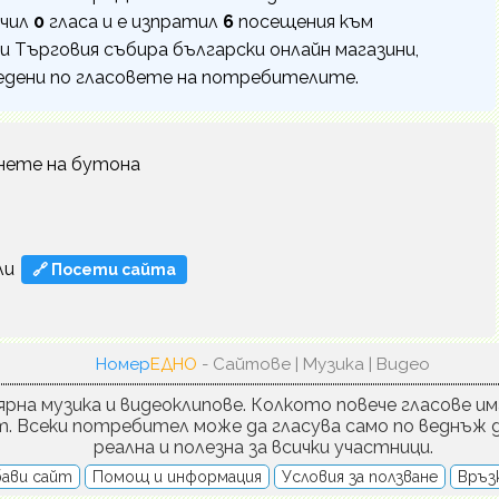
учил
0
гласа и е изпратил
6
посещения към
и и Търговия събира български онлайн магазини,
едени по гласовете на потребителите.
нете на бутона
ли
🔗 Посети сайта
Номер
ЕДНО
- Сайтове | Музика | Видео
рна музика и видеоклипове. Колкото повече гласове им
т. Всеки потребител може да гласува само по веднъж д
реална и полезна за всички участници.
ави сайт
Помощ и информация
Условия за ползване
Връзк