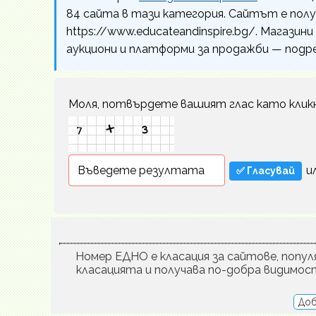
84 сайта в тази категория. Сайтът е пол
https://www.educateandinspire.bg/. Магазин
аукциони и платформи за продажби — подр
Моля, потвърдете вашият глас като клик
и
Номер ЕДНО е класация за сайтове, популя
класацията и получава по-добра видимос
Доб