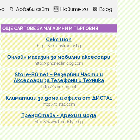
ло
📁 Добави сайт
🆕 Новите 20
🟩 Вход
ОЩЕ САЙТОВЕ ЗА МАГАЗИНИ И ТЪРГОВИЯ
Секс шоп
https://sexinstructor.bg
Онлайн магазин за мобилни аксесоари
http://phoneclinicbg.com
Store-BG.net – Резервни Части и
Аксесоари за Телефони и Техника
http://store-bg.net
Климатици за дома и офиса от ДИСТА1
http://dista1.com
ТрендСтайл - Дрехи и мода
http://www.trendstyle.bg