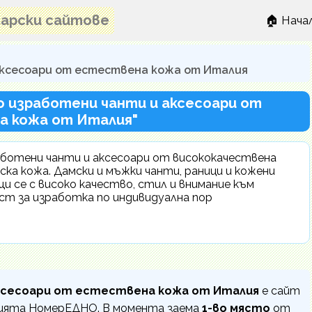
лгарски сайтове
🏠 Нача
 аксесоари от естествена кожа от Италия
но изработени чанти и аксесоари от
 кожа от Италия"
работени чанти и аксесоари от висококачествена
ка кожа. Дамски и мъжки чанти, раници и кожени
и се с високо качество, стил и внимание към
ст за изработка по индивидуална пор
аксесоари от естествена кожа от Италия
е сайт
цията НомерЕДНО. В момента заема
1-во място
от