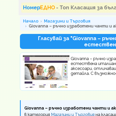
Номер
ЕДНО
- Топ Класация за бъ
Начало
Магазини и Търговия
Giovanna – ръчно изработени чанти и
Гласувай за "Giovanna – ръч
естествена
Giovanna – ръчно из
естествена италианс
аксесоари, отличаващ
детайла. С възможно
Giovanna – ръчно изработени чанти и 
в категория
Магазини и Търговия
на класа