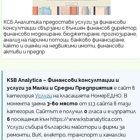
КСБ Аналитика предоставя услуги за финансови
консултации свързани с външен финансов директор,
финансово моделиране, бюджетиране, прогнозиране,
анализ на парични потоци, банково финансиране,
както и оценки на недвижими имоти, финансови
активи и предпр
KSB Analytica – Финансови консултации и
услуги за Малки и Средни Предприятия
е сайт в
категория
Услуги
на класацията НомерЕДНО. В
момента заема
3-во място
от 113 сайта в тази
категория. Сайтът е получил
0
гласа и е изпратил
6
посещения към https://www.ksbanalytica.com.
Услуги събира български майстори и фирми за
ремонти, ВиК, електро, транспорт и хамалски