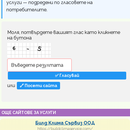
услуги — подредени по гласовете на
потребителите.
Моля, потвърдете вашият глас като кликнете
на бутона
или
🔗 Посети сайта
ОЩЕ САЙТОВЕ ЗА УСЛУГИ
Билд Клима Сървиз ООД
https://buildclimaservice.com/