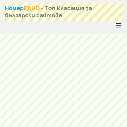
Номер
ЕДНО
- Топ Класация за
български сайтове
☰