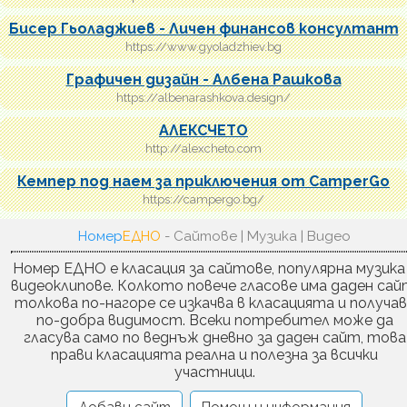
Бисер Гьоладжиев - Личен финансов консултант
https://www.gyoladzhiev.bg
Графичен дизайн - Албена Рашкова
https://albenarashkova.design/
АЛЕКСЧЕТО
http://alexcheto.com
Кемпер под наем за приключения от CamperGo
https://campergo.bg/
Номер
ЕДНО
- Сайтове | Музика | Видео
Номер ЕДНО е класация за сайтове, популярна музика
видеоклипове. Колкото повече гласове има даден сай
толкова по-нагоре се изкачва в класацията и получа
по-добра видимост. Всеки потребител може да
гласува само по веднъж дневно за даден сайт, това
прави класацията реална и полезна за всички
участници.