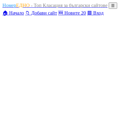
Номер
ЕДНО
- Топ Класация за български сайтове
☰
🏠 Начало
📁 Добави сайт
🆕 Новите 20
🟩 Вход