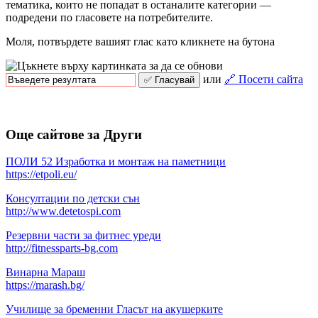
тематика, които не попадат в останалите категории —
подредени по гласовете на потребителите.
Моля, потвърдете вашият глас като кликнете на бутона
или
🔗 Посети сайта
Още сайтове за Други
ПОЛИ 52 Изработка и монтаж на паметници
https://etpoli.eu/
Консултации по детски сън
http://www.detetospi.com
Резервни части за фитнес уреди
http://fitnessparts-bg.com
Винарна Мараш
https://marash.bg/
Училище за бременни Гласът на акушерките