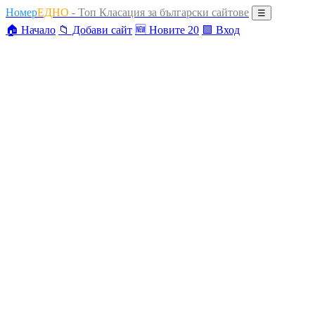
Номер
ЕДНО
- Топ Класация за български сайтове
☰
🏠 Начало
📁 Добави сайт
🆕 Новите 20
🟩 Вход