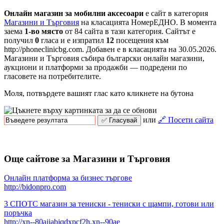
Онлайн магазин за мобилни аксесоари
е сайт в категория
Магазини и Търговия
на класацията НомерЕДНО. В момента
заема
1-во място
от 84 сайта в тази категория. Сайтът е
получил
0
гласа и е изпратил
12
посещения към
http://phoneclinicbg.com. Добавен е в класацията на 30.05.2026.
Магазини и Търговия събира български онлайн магазини,
аукциони и платформи за продажби — подредени по
гласовете на потребителите.
Моля, потвърдете вашият глас като кликнете на бутона
или
🔗 Посети сайта
Още сайтове за Магазини и Търговия
Онлайн платформа за бизнес търгове
http://bidonpro.com
3 СПОТС магазин за тениски - тениски с щампи, готови или
поръчка
http://xn--80ajjabjqdxpcf2h.xn--90ae