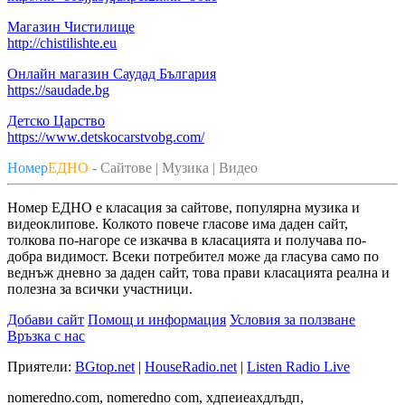
Магазин Чистилище
http://chistilishte.eu
Онлайн магазин Саудад България
https://saudade.bg
Детско Царство
https://www.detskocarstvobg.com/
Номер
ЕДНО
- Сайтове | Музика | Видео
Номер ЕДНО е класация за сайтове, популярна музика и
видеоклипове. Колкото повече гласове има даден сайт,
толкова по-нагоре се изкачва в класацията и получава по-
добра видимост. Всеки потребител може да гласува само по
веднъж дневно за даден сайт, това прави класацията реална и
полезна за всички участници.
Добави сайт
Помощ и информация
Условия за ползване
Връзка с нас
Приятели:
BGtop.net
|
HouseRadio.net
|
Listen Radio Live
nomeredno.com, nomeredno com, хдпеиеахдлъдп,