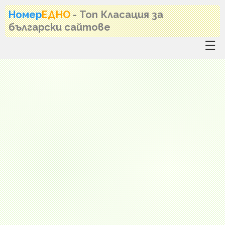
Номер
ЕДНО
- Топ Класация за
български сайтове
☰