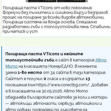
Полираща паста VTicons от ново поколение.
Формули без пълнители и силикони.Бърз и безпрахов
процес на полиране за всички видове автомобилни.
Полираща система на вонда основа. Специално
разработени гъби с топлоустойчива пяна. Стабилни
при натиск и уст
Полираща паста VTicons и нейните
топлоустойчиви гъби
е сайт в категория
Авто
Мото
на класацията НомерЕДНО. В момента
заема
1-во място
от 34 сайта в тази категория.
Сайтът е получил
0
гласа и е изпратил
13
посещения към https://www.corectbg.com/. Добавен
е в класацията на 30.05.2026. Авто Мото
обединява българските сайтове за коли и мотори
— автокъщи, авточасти, сервизи, автошколи и
авто новини, подредени по гласовете на