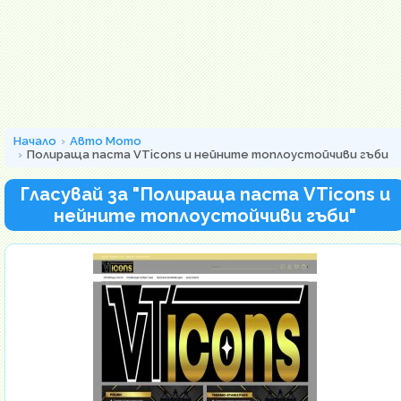
Начало
Авто Мото
Полираща паста VTicons и нейните топлоустойчиви гъби
Гласувай за "Полираща паста VTicons и
нейните топлоустойчиви гъби"