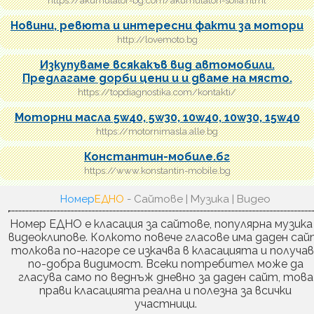
https://akumulator-bg.com/akumulatori-sofia.html
Новини, ревюта и интересни факти за мотори
http://lovemoto.bg
Изкупуваме всякакъв вид автомобили.
Предлагаме дорби цени и и дваме на място.
https://topdiagnostika.com/kontakti/
Моторни масла 5w40, 5w30, 10w40, 10w30, 15w40
https://motornimasla.alle.bg
Константин-мобиле.бг
https://www.konstantin-mobile.bg
Номер
ЕДНО
- Сайтове | Музика | Видео
Номер ЕДНО е класация за сайтове, популярна музика
видеоклипове. Колкото повече гласове има даден сай
толкова по-нагоре се изкачва в класацията и получа
по-добра видимост. Всеки потребител може да
гласува само по веднъж дневно за даден сайт, това
прави класацията реална и полезна за всички
участници.