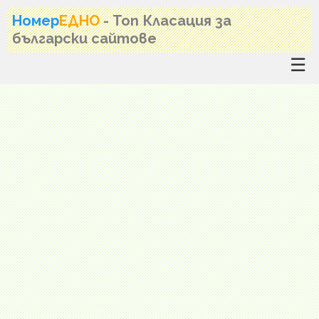
Номер
ЕДНО
- Топ Класация за
български сайтове
☰