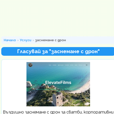
Начало
Услуги
заснемане с дрон
Гласувай за "заснемане с дрон"
Въздушно заснемане с дрон за сватби, корпоративни