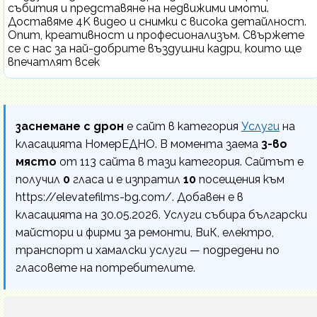
събития и представяне на недвижими имоти.
Доставяме 4K видео и снимки с висока детайлност.
Опит, креативност и професионализъм. Свържете
се с нас за най-добрите въздушни кадри, които ще
впечатлят всек
заснемане с дрон
е сайт в категория
Услуги
на
класацията НомерЕДНО. В момента заема
3-во
място
от 113 сайта в тази категория. Сайтът е
получил
0
гласа и е изпратил
10
посещения към
https://elevatefilms-bg.com/. Добавен е в
класацията на 30.05.2026. Услуги събира български
майстори и фирми за ремонти, ВиК, електро,
транспорт и хамалски услуги — подредени по
гласовете на потребителите.