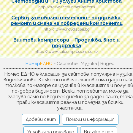
Счетоводни и ТРЗ услуги Анита Христова
http://www.accountant-ax.com
Сервиз за мобилни телефони - поддръжка,
ремонт и смяна на повредени компоненти
http://www.novdisplei.bg
Винтови компресори – Продажба, внос и
поддръжка
https://www.italcompressore.com/
Номер
ЕДНО
- Сайтове | Музика | Видео
Номер ЕДНО е класация за сайтове, популярна музика
видеоклипове. Колкото повече гласове има даден сай
толкова по-нагоре се изкачва в класацията и получа
по-добра видимост. Всеки потребител може да
гласува само по веднъж дневно за даден сайт, това
прави класацията реална и полезна за всички
участници.
Добави сайт
Помощ и информация
Условия за ползване
Връзка с нас