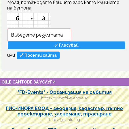
Моля, потвърдете вашият глас като кликнете
на бутона
или
🔗 Посети сайта
ОЩЕ САЙТОВЕ ЗА УСЛУГИ
"FD-Events" - Организация на събития
https://www.fd-events.eu/
ГИС-ИНФРА ЕООД - геодезия, кадастър, пътно
проектиране, заснемане, трасиране
http://gis-infra.bg