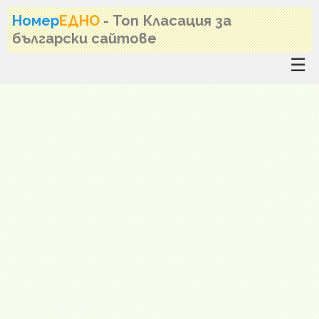
Номер
ЕДНО
- Топ Класация за
български сайтове
☰