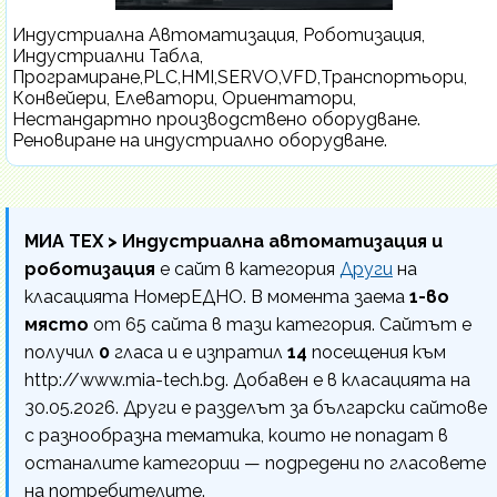
Индустриална Автоматизация, Роботизация,
Индустриални Табла,
Програмиране,PLC,HMI,SERVO,VFD,Транспортьори,
Конвейери, Елеватори, Ориентатори,
Нестандартно производствено оборудване.
Реновиране на индустриално оборудване.
МИА ТЕХ > Индустриална автоматизация и
роботизация
е сайт в категория
Други
на
класацията НомерЕДНО. В момента заема
1-во
място
от 65 сайта в тази категория. Сайтът е
получил
0
гласа и е изпратил
14
посещения към
http://www.mia-tech.bg. Добавен е в класацията на
30.05.2026. Други е разделът за български сайтове
с разнообразна тематика, които не попадат в
останалите категории — подредени по гласовете
на потребителите.