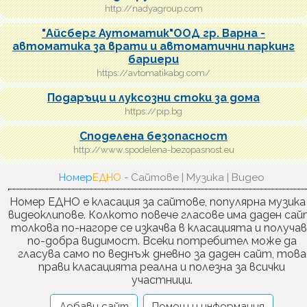
http://nadyagroup.com
"Айсберг Аутоматик"ООД гр. Варна -
автоматика за врати и автоматични паркинг
бариери
https://avtomatikabg.com/
Подаръци и луксозни стоки за дома
https://pip.bg
Споделена безопасност
http://www.spodelena-bezopasnost.eu
Номер
ЕДНО
- Сайтове | Музика | Видео
Номер ЕДНО е класация за сайтове, популярна музика
видеоклипове. Колкото повече гласове има даден сай
толкова по-нагоре се изкачва в класацията и получа
по-добра видимост. Всеки потребител може да
гласува само по веднъж дневно за даден сайт, това
прави класацията реална и полезна за всички
участници.
Добави сайт
Помощ и информация