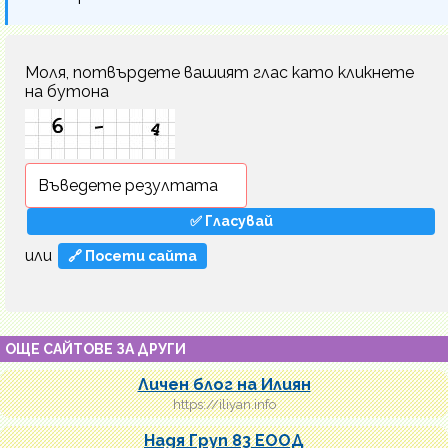
Моля, потвърдете вашият глас като кликнете
на бутона
или
🔗 Посети сайта
ОЩЕ САЙТОВЕ ЗА ДРУГИ
Личен блог на Илиян
https://iliyan.info
Надя Груп 83 ЕООД