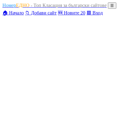
Номер
ЕДНО
- Топ Класация за български сайтове
☰
🏠 Начало
📁 Добави сайт
🆕 Новите 20
🟩 Вход