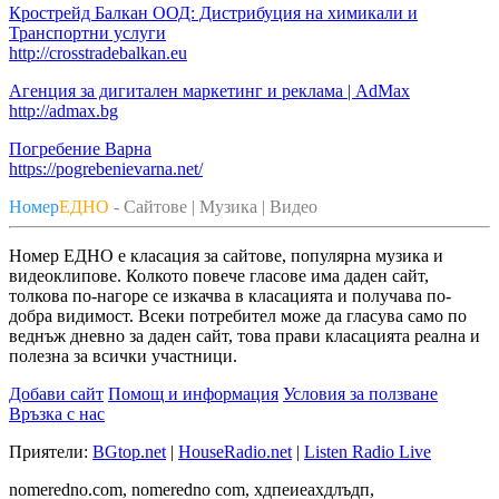
Крострейд Балкан ООД: Дистрибуция на химикали и
Транспортни услуги
http://crosstradebalkan.eu
Агенция за дигитален маркетинг и реклама | AdMax
http://admax.bg
Погребение Варна
https://pogrebenievarna.net/
Номер
ЕДНО
- Сайтове | Музика | Видео
Номер ЕДНО е класация за сайтове, популярна музика и
видеоклипове. Колкото повече гласове има даден сайт,
толкова по-нагоре се изкачва в класацията и получава по-
добра видимост. Всеки потребител може да гласува само по
веднъж дневно за даден сайт, това прави класацията реална и
полезна за всички участници.
Добави сайт
Помощ и информация
Условия за ползване
Връзка с нас
Приятели:
BGtop.net
|
HouseRadio.net
|
Listen Radio Live
nomeredno.com, nomeredno com, хдпеиеахдлъдп,