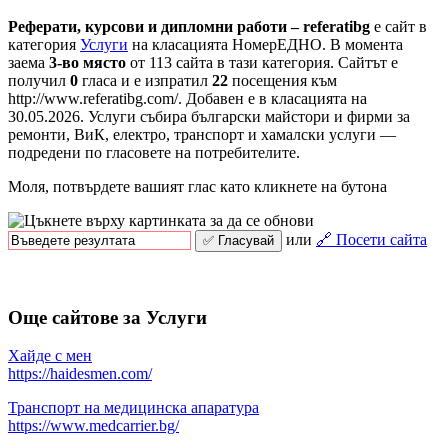
Реферати, курсови и дипломни работи – referatibg
е сайт в
категория
Услуги
на класацията НомерЕДНО. В момента
заема
3-во място
от 113 сайта в тази категория. Сайтът е
получил
0
гласа и е изпратил
22
посещения към
http://www.referatibg.com/. Добавен е в класацията на
30.05.2026. Услуги събира български майстори и фирми за
ремонти, ВиК, електро, транспорт и хамалски услуги —
подредени по гласовете на потребителите.
Моля, потвърдете вашият глас като кликнете на бутона
или
🔗 Посети сайта
Още сайтове за Услуги
Хайде с мен
https://haidesmen.com/
Транспорт на медицинска апаратура
https://www.medcarrier.bg/