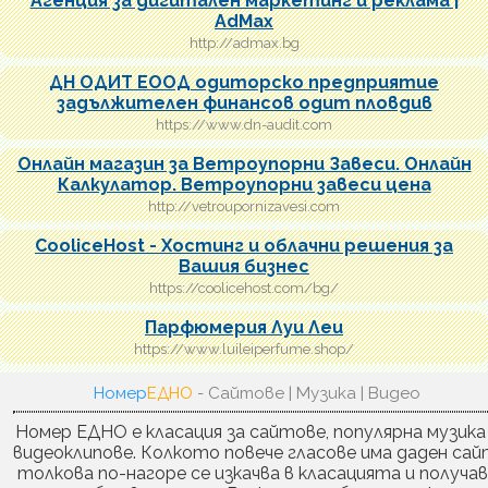
Агенция за дигитален маркетинг и реклама |
AdMax
http://admax.bg
ДН ОДИТ ЕООД одиторско предприятие
задължителен финансов одит пловдив
https://www.dn-audit.com
Онлайн магазин за Ветроупорни Завеси. Онлайн
Калкулатор. Ветроупорни завеси цена
http://vetroupornizavesi.com
CooliceHost - Хостинг и облачни решения за
Вашия бизнес
https://coolicehost.com/bg/
Парфюмерия Луи Леи
https://www.luileiperfume.shop/
Номер
ЕДНО
- Сайтове | Музика | Видео
Номер ЕДНО е класация за сайтове, популярна музика
видеоклипове. Колкото повече гласове има даден сай
толкова по-нагоре се изкачва в класацията и получа