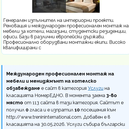
Генерален изпълнител на интериорни проекти.
Реновация и международен професионален монтаж на
мебели за хотели, магазини, студентски резиденции,
офиси. Бази в различни европейски държави.
Професионално оборудвани монтажни екипи. Високо
квалифицирани с
Международен професионален монтаж на
мебели и мениджмънт на хотелско
обзавеждане
е сайт в категория
Услуги
на
класацията НомерЕДНО. В момента заема
3-во
място
от 113 сайта в тази категория. Сайтът е
получил
0
гласа и е изпратил
10
посещения към
http://www.trenininternational.com. Добавен е в
класацията на 30.05.2026. Услуги събира български