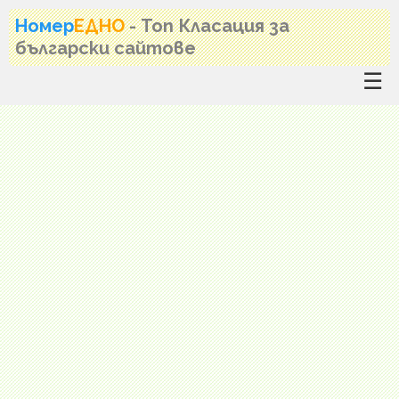
Номер
ЕДНО
- Топ Класация за
български сайтове
☰