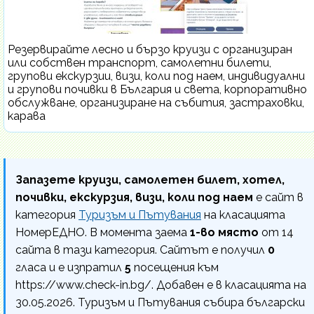
Резервирайте лесно и бързо круизи с организиран
или собствен транспорт, самолетни билети,
групови екскурзии, визи, коли под наем, индивидуални
и групови почивки в България и света, корпоративно
обслужване, организиране на събития, застраховки,
карава
Запазете круизи, самолетен билет, хотел,
почивки, екскурзия, визи, коли под наем
е сайт в
категория
Туризъм и Пътувания
на класацията
НомерЕДНО. В момента заема
1-во място
от 14
сайта в тази категория. Сайтът е получил
0
гласа и е изпратил
5
посещения към
https://www.check-in.bg/. Добавен е в класацията на
30.05.2026. Туризъм и Пътувания събира български