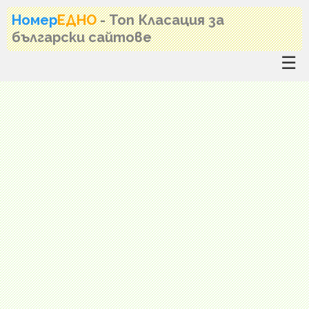
Номер
ЕДНО
- Топ Класация за
български сайтове
☰