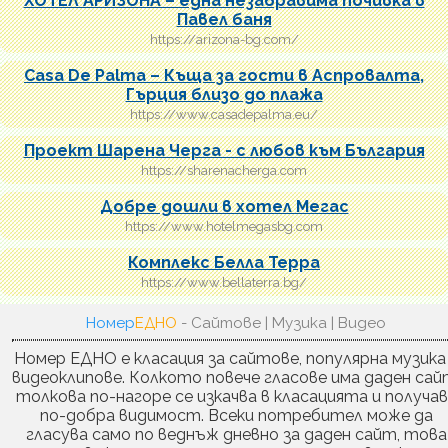
ХОТЕЛ АРИЗОНА – една незабравима почивка в
Павел баня
https://arizona-bg.com/
Casa De Palma – Къща за гости в Аспровалта,
Гърция близо до плажа
https://www.casadepalma.eu/
Проект Шарена Черга - с любов към България
https://sharenacherga.com
Добре дошли в хотел Мегас
https://www.hotelmegasbg.com
Комплекс Белла Терра
https://www.bellaterra.bg/
Номер
ЕДНО
- Сайтове | Музика | Видео
Номер ЕДНО е класация за сайтове, популярна музика
видеоклипове. Колкото повече гласове има даден сай
толкова по-нагоре се изкачва в класацията и получа
по-добра видимост. Всеки потребител може да
гласува само по веднъж дневно за даден сайт, това