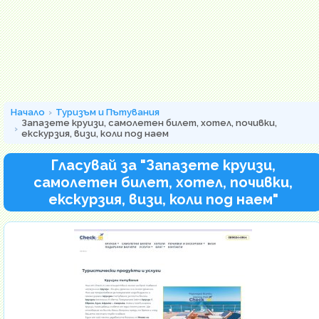
Начало
Туризъм и Пътувания
Запазете круизи, самолетен билет, хотел, почивки,
екскурзия, визи, коли под наем
Гласувай за "Запазете круизи,
самолетен билет, хотел, почивки,
екскурзия, визи, коли под наем"