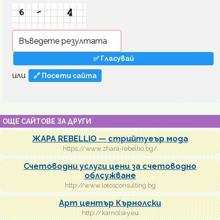
или
🔗 Посети сайта
ОЩЕ САЙТОВЕ ЗА ДРУГИ
ЖАРА REBELLIO — стрийтуеър мода
https://www.zhara-rebellio.bg/
Счетоводни услуги цени за счетоводно
облсужване
http://www.lotosconsulting.bg
Арт център Кърнолски
http://karnolsky.eu