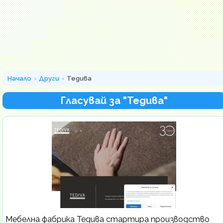
Начало
Други
Тедива
Гласувай за "Тедива"
Мебелна фабрика Тедива стартира производство