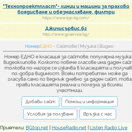
"Технопроектпласт"- линии и машини за прахово
боядисване и обезмасляване, филтри
https://www.tpp-bg.com/
Джичисървис.бг
http://www.gcservice.bg/
Номер
ЕДНО
- Сайтове | Музика | Видео
Номер ЕДНО е класация за сайтове, популярна музика
видеоклипове. Колкото повече гласове има даден сай
толкова по-нагоре се изкачва в класацията и получа
по-добра видимост. Всеки потребител може да
гласува само по веднъж дневно за даден сайт, това
прави класацията реална и полезна за всички
участници.
Добави сайт
Помощ и информация
Условия за ползване
Връзка с нас
Приятели:
BGtop.net
|
HouseRadio.net
|
Listen Radio Live