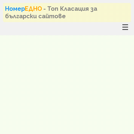
Номер
ЕДНО
- Топ Класация за
български сайтове
☰