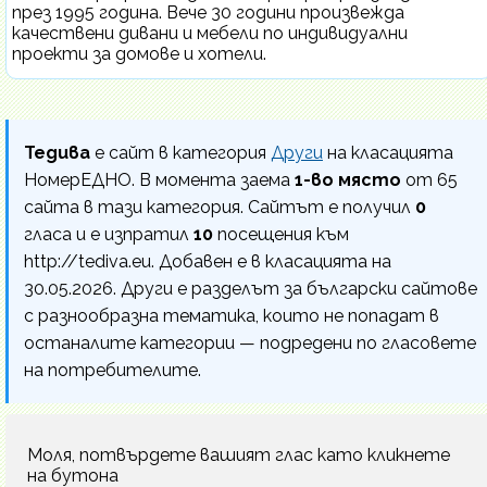
през 1995 година. Вече 30 години произвежда
качествени дивани и мебели по индивидуални
проекти за домове и хотели.
Тедива
е сайт в категория
Други
на класацията
НомерЕДНО. В момента заема
1-во място
от 65
сайта в тази категория. Сайтът е получил
0
гласа и е изпратил
10
посещения към
http://tediva.eu. Добавен е в класацията на
30.05.2026. Други е разделът за български сайтове
с разнообразна тематика, които не попадат в
останалите категории — подредени по гласовете
на потребителите.
Моля, потвърдете вашият глас като кликнете
на бутона