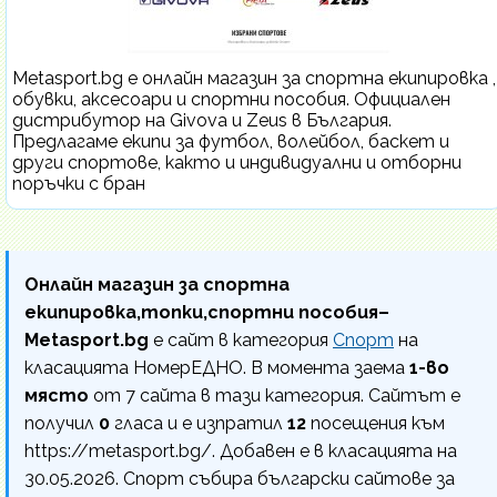
Metasport.bg е онлайн магазин за спортна екипировка ,
обувки, аксесоари и спортни пособия. Официален
дистрибутор на Givova и Zeus в България.
Предлагаме екипи за футбол, волейбол, баскет и
други спортове, както и индивидуални и отборни
поръчки с бран
Онлайн магазин за спортна
екипировка,топки,спортни пособия–
Metasport.bg
е сайт в категория
Спорт
на
класацията НомерЕДНО. В момента заема
1-во
място
от 7 сайта в тази категория. Сайтът е
получил
0
гласа и е изпратил
12
посещения към
https://metasport.bg/. Добавен е в класацията на
30.05.2026. Спорт събира български сайтове за