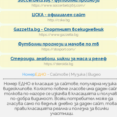
Soccerbets365 - футболни прогнози
https://www.soccerbets365.com/
ЦСКА - официален сайт
http://cska.bg
Gazzetta.bg - Спортният всекидневник
https://www.gazzetta.bg
Футболни прогнози и мачове по тв
https://stosport.com/
Стероиди, анаболи, цикли за маса и релеф
https://steroida.bg
Номер
ЕДНО
- Сайтове | Музика | Видео
Номер ЕДНО е класация за сайтове, популярна музика
видеоклипове. Колкото повече гласове има даден сай
толкова по-нагоре се изкачва в класацията и получа
по-добра видимост. Всеки потребител може да
гласува само по веднъж дневно за даден сайт, това
прави класацията реална и полезна за всички
участници.