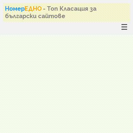
Номер
ЕДНО
- Топ Класация за
български сайтове
☰