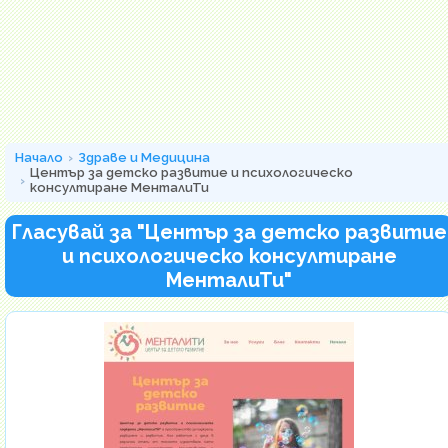
Начало
Здраве и Медицина
Център за детско развитие и психологическо
консултиране МенталиТи
Гласувай за "Център за детско развитие
и психологическо консултиране
МенталиТи"