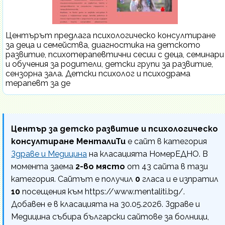
Центърът предлага психологическо консултиране
за деца и семейства, диагностика на детското
развитие, психотерапевтични сесии с деца, семинари
и обучения за родители, детски групи за развитие,
сензорна зала. Детски психолог и психодрама
терапевт за де
Център за детско развитие и психологическо
консултиране МенталиТи
е сайт в категория
Здраве и Медицина
на класацията НомерЕДНО. В
момента заема
2-во място
от 43 сайта в тази
категория. Сайтът е получил
0
гласа и е изпратил
10
посещения към https://www.mentaliti.bg/.
Добавен е в класацията на 30.05.2026. Здраве и
Медицина събира български сайтове за болници,