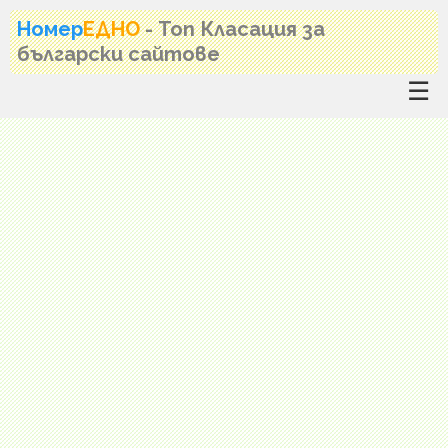
Номер
ЕДНО
- Топ Класация за
български сайтове
☰