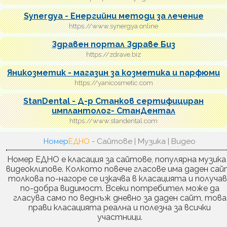
Synergya - Енергийни методи за лечение
https://www.synergya.online
Здравен портал Здраве Биз
https://zdrave.biz
Яникозметик - магазин за козметика и парфюми
https://yanicosmetic.com
StanDental - Д-р Станков сертифициран
имплантолог- СтанДентал
https://www.standental.com
Номер
ЕДНО
- Сайтове | Музика | Видео
Номер ЕДНО е класация за сайтове, популярна музика
видеоклипове. Колкото повече гласове има даден сай
толкова по-нагоре се изкачва в класацията и получа
по-добра видимост. Всеки потребител може да
гласува само по веднъж дневно за даден сайт, това
прави класацията реална и полезна за всички
участници.