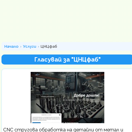
Начало
Услуги
ЦНЦфаб
Гласувай за "ЦНЦфаб"
CNC стругова обработка на детайли от метал и