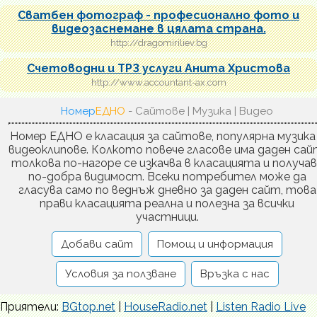
Сватбен фотограф - професионално фото и
видеозаснемане в цялата страна.
http://dragomiriliev.bg
Счетоводни и ТРЗ услуги Анита Христова
http://www.accountant-ax.com
Номер
ЕДНО
- Сайтове | Музика | Видео
Номер ЕДНО е класация за сайтове, популярна музика
видеоклипове. Колкото повече гласове има даден сай
толкова по-нагоре се изкачва в класацията и получа
по-добра видимост. Всеки потребител може да
гласува само по веднъж дневно за даден сайт, това
прави класацията реална и полезна за всички
участници.
Добави сайт
Помощ и информация
Условия за ползване
Връзка с нас
Приятели:
BGtop.net
|
HouseRadio.net
|
Listen Radio Live