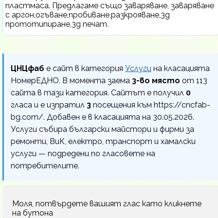
пластмаса. Предлагаме също заваряване, заваряване
с аргон,огъване,пробиване,разкрояване,3д
прототипиране,3д печат.
ЦНЦфаб
е сайт в категория
Услуги
на класацията
НомерЕДНО. В момента заема
3-во място
от 113
сайта в тази категория. Сайтът е получил
0
гласа и е изпратил
3
посещения към https://cncfab-
bg.com/. Добавен е в класацията на 30.05.2026.
Услуги събира български майстори и фирми за
ремонти, ВиК, електро, транспорт и хамалски
услуги — подредени по гласовете на
потребителите.
Моля, потвърдете вашият глас като кликнете
на бутона