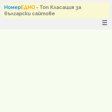
Номер
ЕДНО
- Топ Класация за
български сайтове
☰