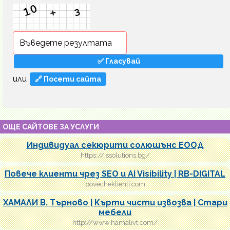
или
🔗 Посети сайта
ОЩЕ САЙТОВЕ ЗА УСЛУГИ
Индивидуал секюрити солюшънс ЕООД
https://issolutions.bg/
Повече клиенти чрез SEO и AI Visibility | RB-DIGITAL
povecheklienti.com
ХАМАЛИ В. Търново | Кърти чисти извозва | Стари
мебели
http://www.hamalivt.com/