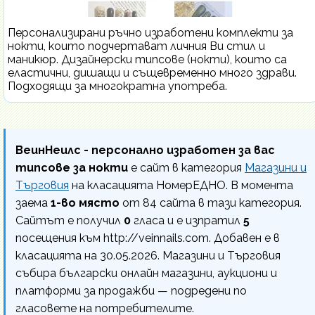
Персонализирани ръчно изработени комплекти за
нокти, които подчертават личния Ви стил и
маникюр. Дизайнерски типсове (нокти), които са
еластични, дишащи и същевременно много здрави.
Подходящи за многократна употреба.
ВеинНеилс - персонално изработен за вас
типсове за нокти
е сайт в категория
Магазини и
Търговия
на класацията НомерЕДНО. В момента
заема
1-во място
от 84 сайта в тази категория.
Сайтът е получил
0
гласа и е изпратил
5
посещения към http://veinnails.com. Добавен е в
класацията на 30.05.2026. Магазини и Търговия
събира български онлайн магазини, аукциони и
платформи за продажби — подредени по
гласовете на потребителите.