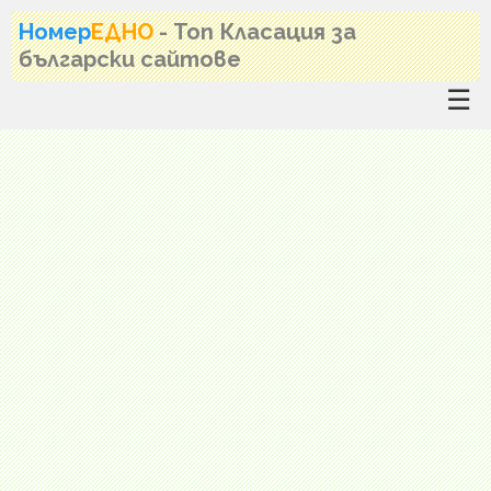
Номер
ЕДНО
- Топ Класация за
български сайтове
☰