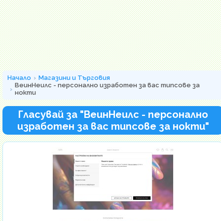
Начало
Магазини и Търговия
ВеинНеилс - персонално изработен за вас типсове за
нокти
Гласувай за "ВеинНеилс - персонално
изработен за вас типсове за нокти"