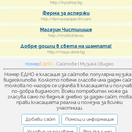
http://kyoshop.bg
Ферма за аспержи
http://fermazaasperzhi.com
Магазин Чистилище
http://chistilishte.eu
Добре дошли в света на щампата!
http://maya-store.bg
Номер
ЕДНО
- Сайтове | Музика | Видео
Номер ЕДНО е класация за сайтове, популярна музика
видеоклипове. Колкото повече гласове има даден сай
толкова по-нагоре се изкачва в класацията и получа
по-добра видимост. Всеки потребител може да
гласува само по веднъж дневно за даден сайт, това
прави класацията реална и полезна за всички
участници.
Добави сайт
Помощ и информация
Условия за ползване
Връзка с нас