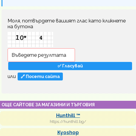
Моля, потвърдете вашият глас като кликнете
на бутона
или
🔗 Посети сайта
ОЩЕ САЙТОВЕ ЗА МАГАЗИНИ И ТЪРГОВИЯ
Hunthill ™️
https://hunthill.bg/
Kyoshop