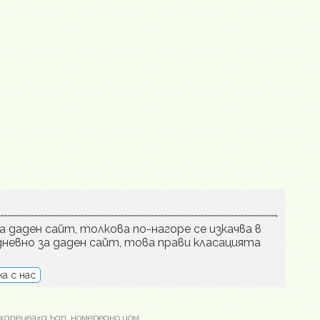
а даден сайт, толкова по-нагоре се изкачва в
невно за даден сайт, това прави класацията
а с нас
хдпеиеахд ъдп, номередно цом