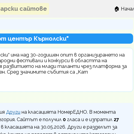
лгарски сайтове
🏠 Нача
Арт център Кърнолски"
ки“ има над 30-годишен опит в организирането на
ародни фестивали и конкурси в областта на
я развитието на млади таланти чрез платформа за
ен. Сред значимите събития са „Karn
рия
Други
на класацията НомерЕДНО. В момента
егория. Сайтът е получил
0
гласа и е изпратил
27
е в класацията на 30.05.2026. Други е разделът за