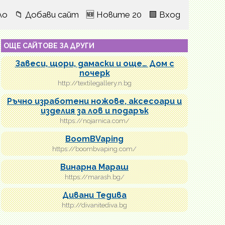
ло
📁 Добави сайт
🆕 Новите 20
🟩 Вход
ОЩЕ САЙТОВЕ ЗА ДРУГИ
Завеси, щори, дамаски и още… Дом с
почерк
http://textilegallery.n.bg
Ръчно изработени ножове, аксесоари и
изделия за лов и подарък
https://nojarnica.com/
BoomBVaping
https://boombvaping.com/
Винарна Мараш
https://marash.bg/
Дивани Тедива
http://divanitediva.bg