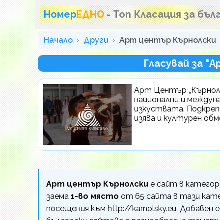
Номер
ЕДНО
- Топ Класация за бъ
Начало
Други
Арт център Кърнолски
Гласувай за "
Арт Център „Кърнолс
национални и междун
изкуствата. Подкреп
изява и културен обм
Арт център Кърнолски
е сайт в катего
заема
1-во място
от 65 сайта в тази кат
посещения към http://karnolsky.eu. Добавен 