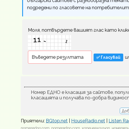
български сайтове с разнообразна темати
подредени по гласовете на потребителит
Моля, потвърдете вашият глас като клик
и
Номер ЕДНО е класация за сайтове, популя
класацията и получава по-добра видимос
Доб
Приятели:
BGtop.net
|
HouseRadio.net
|
Listen Ra
nomeredno.com, nomeredno com, хдпеиеахдлъдп, номередн