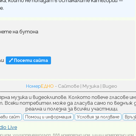
ка, които не попадат в останалите категории —
е.
нете на бутона
ли
🔗 Посети сайта
Номер
ЕДНО
- Сайтове | Музика | Видео
рна музика и видеоклипове. Колкото повече гласове им
т. Всеки потребител може да гласува само по веднъж д
реална и полезна за всички участници.
ави сайт
Помощ и информация
Условия за ползване
Връзк
dio Live
о.цом, ууулхдпеиеахдлъдп, ввв.номередно.цом, шшш.номередно.цом, 