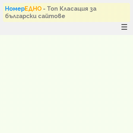
Номер
ЕДНО
- Топ Класация за
български сайтове
☰