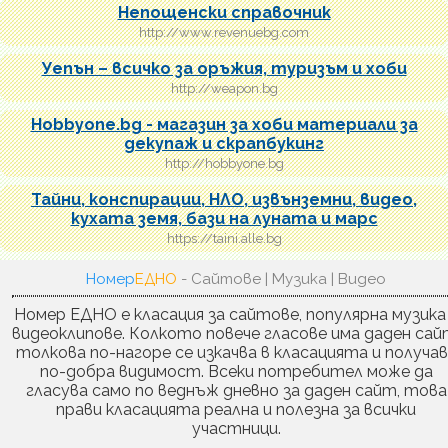
Непощенски справочник
http://www.revenuebg.com
Уепън – всичко за оръжия, туризъм и хоби
http://weapon.bg
Hobbyone.bg - магазин за хоби материали за
декупаж и скрапбукинг
http://hobbyone.bg
Тайни, конспирации, НЛО, извънземни, видео,
кухата земя, бази на луната и марс
https://taini.alle.bg
Номер
ЕДНО
- Сайтове | Музика | Видео
Номер ЕДНО е класация за сайтове, популярна музика
видеоклипове. Колкото повече гласове има даден сай
толкова по-нагоре се изкачва в класацията и получа
по-добра видимост. Всеки потребител може да
гласува само по веднъж дневно за даден сайт, това
прави класацията реална и полезна за всички
участници.