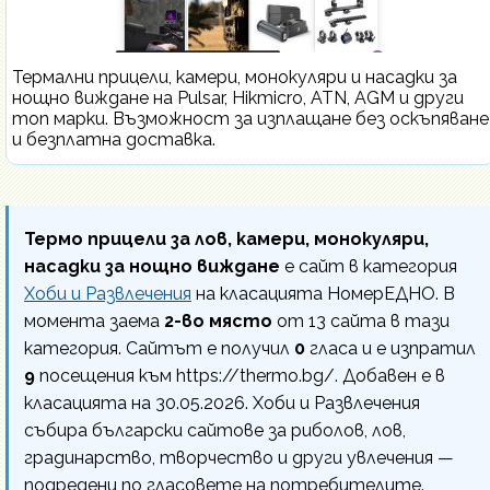
Термални прицели, камери, монокуляри и насадки за
нощно виждане на Pulsar, Hikmicro, ATN, AGM и други
топ марки. Възможност за изплащане без оскъпяване
и безплатна доставка.
Термо прицели за лов, камери, монокуляри,
насадки за нощно виждане
е сайт в категория
Хоби и Развлечения
на класацията НомерЕДНО. В
момента заема
2-во място
от 13 сайта в тази
категория. Сайтът е получил
0
гласа и е изпратил
9
посещения към https://thermo.bg/. Добавен е в
класацията на 30.05.2026. Хоби и Развлечения
събира български сайтове за риболов, лов,
градинарство, творчество и други увлечения —
подредени по гласовете на потребителите.