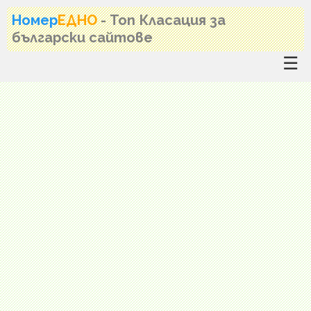
Номер
ЕДНО
- Топ Класация за
български сайтове
☰