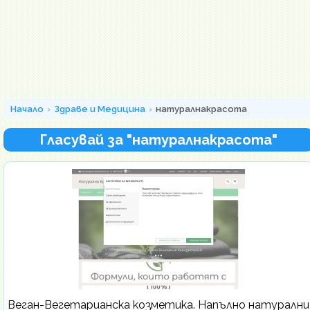
Начало
Здраве и Медицина
натуралнакрасота
Гласувай за "натуралнакрасота"
Веган-Вегетарианска козметика. Напълно натурални