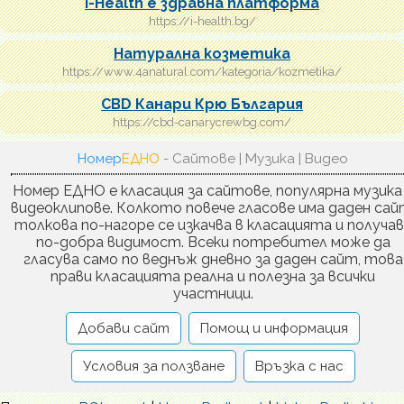
i-Health е здравна платформа
https://i-health.bg/
Натурална козметика
https://www.4anatural.com/kategoria/kozmetika/
CBD Канари Крю България
https://cbd-canarycrewbg.com/
Номер
ЕДНО
- Сайтове | Музика | Видео
Номер ЕДНО е класация за сайтове, популярна музика
видеоклипове. Колкото повече гласове има даден сай
толкова по-нагоре се изкачва в класацията и получа
по-добра видимост. Всеки потребител може да
гласува само по веднъж дневно за даден сайт, това
прави класацията реална и полезна за всички
участници.
Добави сайт
Помощ и информация
Условия за ползване
Връзка с нас