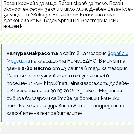
Веган кремове за лице. Веган скраб за тяло. Веган
околоочен серум за очи и цяло лице. Дневен Веган крем
за лице от Авокадо. Веган крем Конопено семе,
Драконова кръв, Безсмъртниче. Вегетариански
нощен к
натуралнакрасота
е сайт в категория
Здраве и
Медицина
на класацията НомерЕДНО. В момента
заема
2-во място
от 43 сайта в тази категория.
Сайтът е получил
0
гласа и е изпратил
10
посещения към http://naturalnakrasota.com. Добавен
е в класацията на 30.05.2026. Здраве и Медицина
събира български сайтове за болници, клиники,
аптеки, лекари и здравни съвети — подредени по
гласовете на потребителите.