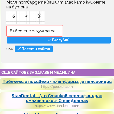
Моля, потвърдете вашият глас като кликнете
на бутона
или
🔗 Посети сайта
ОЩЕ САЙТОВЕ ЗА ЗДРАВЕ И МЕДИЦИНА
Побелели и посивели - платформа за пенсионери
https://pobeleli.com
StanDental - Д-р Станков сертифициран
имплантолог- СтанДентал
https://www.standental.com