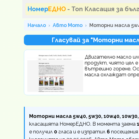
Номер
ЕДНО
- Топ Класация за бъ
Начало
Авто Мото
Моторни масла 5w40
Гласувай за "Моторни масла
Двигателно масло ил
продукт, чиято цел е
вътрешно горене. О
масла охлаждат опред
Моторни масла 5w40, 5w30, 10w40, 10w30,
класацията НомерЕДНО. В момента заема
е получил
0
гласа и е изпратил
6
посещения к