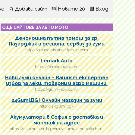
ло
📁 Добави сайт
🆕 Новите 20
🟩 Вход
ОЩЕ САЙТОВЕ ЗА АВТО МОТО
Денонощна пътна помощ за гр.
Пазарджик и региона, сервиз за гуми
https://roadassistance-krisi07.com
Lemark Auto
https://lemarkauto.com
Нови гуми онлайн – Вашият експертен
избор за леки, товарни и агро машини.
https://gumi-novi.com/
24Gumi.BG | Онлайн магазин за гуми
http://24gumi.bg/
Акумулатори в София с доставка и
монтаж на адрес
https://akumulator-bg.com/akumulatori-sofia.html