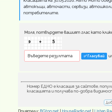
класацията на 30.05.2026. Авто Мото обед
автокъщи, авточасти, сервизи, автошколи 
потребителите.
Моля, потвърдете вашият глас като клик
и
Номер ЕДНО е класация за сайтове, популя
класацията и получава по-добра видимос
Доб
Приятели:
BGtop.net
|
HouseRadio.net
|
Listen Ra