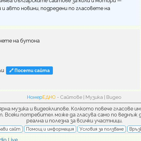
инява българските сайтове за коли и мотори —
и авто новини, подредени по гласовете на
нете на бутона
ли
🔗 Посети сайта
Номер
ЕДНО
- Сайтове | Музика | Видео
рна музика и видеоклипове. Колкото повече гласове им
т. Всеки потребител може да гласува само по веднъж д
реална и полезна за всички участници.
ави сайт
Помощ и информация
Условия за ползване
Връзк
dio Live