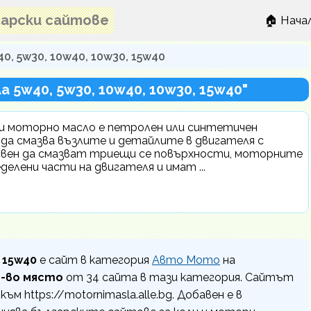
лгарски сайтове
🏠 Нача
, 5w30, 10w40, 10w30, 15w40
 5w40, 5w30, 10w40, 10w30, 15w40"
и моторно масло е петролен или синтетичен
 да смазва възлите и детайлите в двигателя с
свен да смазват триещи се повърхности, моторните
елени части на двигателя и имат ...
 15w40
е сайт в категория
Авто Мото
на
1-во място
от 34 сайта в тази категория. Сайтът
ъм https://motornimasla.alle.bg. Добавен е в