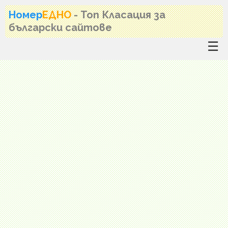
Номер
ЕДНО
- Топ Класация за
български сайтове
☰