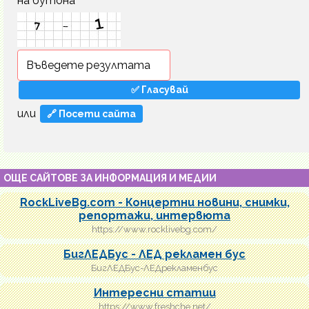
на бутона
или
🔗 Посети сайта
ОЩЕ САЙТОВЕ ЗА ИНФОРМАЦИЯ И МЕДИИ
RockLiveBg.com - Концертни новини, снимки,
репортажи, интервюта
https://www.rocklivebg.com/
БигЛЕДБус - ЛЕД рекламен бус
БигЛЕДБус-ЛЕДрекламенбус
Интересни статии
https://www.freshche.net/