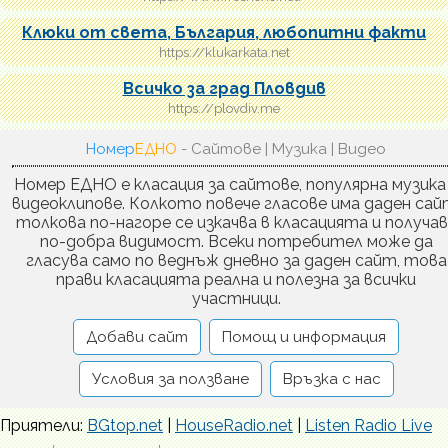
Клюки от света, България, любопитни факти
https://klukarkata.net
Всичко за град Пловдив
https://plovdiv.me
Номер
ЕДНО
- Сайтове | Музика | Видео
Номер ЕДНО е класация за сайтове, популярна музика
видеоклипове. Колкото повече гласове има даден сай
толкова по-нагоре се изкачва в класацията и получа
по-добра видимост. Всеки потребител може да
гласува само по веднъж дневно за даден сайт, това
прави класацията реална и полезна за всички
участници.
Добави сайт
Помощ и информация
Условия за ползване
Връзка с нас
Приятели:
BGtop.net
|
HouseRadio.net
|
Listen Radio Live