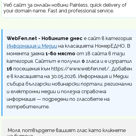
Уеб сайт за онлайн новини Painless, quick delivery of
your domain name. Fast and professional service.
WebFen.net - Новините днес
е сайт в категория
Информация и Медии
на класацията НомерЕДНО. В
момента заема
1-во място
от 18 сайта в тази
категория. Сайтът е получил
0
гласа и е изпратил
16
посещения към https://www.webfen.net/. Добавен
е в класацията на 30.05.2026. Информация и Медии
събира български новинарски портали, регионални
и електронни медии и полезна справочна
информация — подредени по гласовете на
потребителите.
Моля, потвърдете вашият глас като кликнете