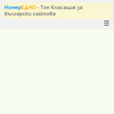
Номер
ЕДНО
- Топ Класация за
български сайтове
☰