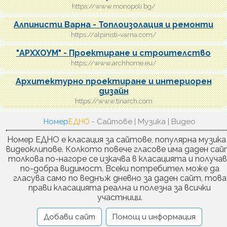
https://www.monopoli.bg/
Алпинисти Варна - Топлоизолация и ремонти
https://alpinisti-varna.com/
"АРХХОУМ" - Проектиране и строителство
https://www.archhome.eu/
Архитектурно проектиране и интериорен
дизайн
https://www.tinarch.com
Номер
ЕДНО
- Сайтове | Музика | Видео
Номер ЕДНО е класация за сайтове, популярна музика
видеоклипове. Колкото повече гласове има даден сай
толкова по-нагоре се изкачва в класацията и получа
по-добра видимост. Всеки потребител може да
гласува само по веднъж дневно за даден сайт, това
прави класацията реална и полезна за всички
участници.
Добави сайт
Помощ и информация