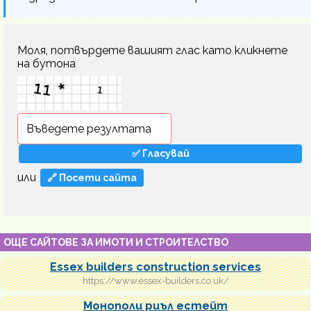
Моля, потвърдете вашият глас като кликнете
на бутона
или
🔗 Посети сайта
ОЩЕ САЙТОВЕ ЗА ИМОТИ И СТРОИТЕЛСТВО
Essex builders construction services
https://www.essex-builders.co.uk/
Монополи риъл естейт