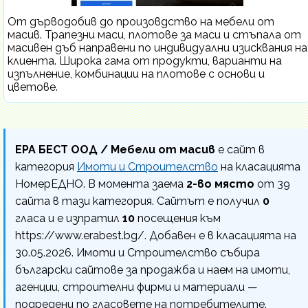
От дърводобив до произовдство на мебели от
масив. Трапезни маси, плотове за маси и стъпала от
масивен дъб направени по индивидуални изисквания на
клиента. Широка гама от продукти, варианти на
изпълнение, комбинации на плотове с основи и
цветове.
ЕРА БЕСТ ООД / Мебели от масив
е сайт в
категория
Имоти и Строителство
на класацията
НомерЕДНО. В момента заема
2-во място
от 39
сайта в тази категория. Сайтът е получил
0
гласа и е изпратил
10
посещения към
https://www.erabest.bg/. Добавен е в класацията на
30.05.2026. Имоти и Строителство събира
български сайтове за продажба и наем на имоти,
агенции, строителни фирми и материали —
подредени по гласовете на потребителите.