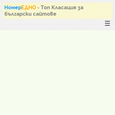
Номер
ЕДНО
- Топ Класация за
български сайтове
☰