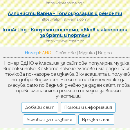
https://ideahome.bg/
Алпинисти Варна - Топлоизолация и ремонти
https://alpinisti-varna.com/
IronArt.bg - Конзолни системи, обков и аксесоари
за врати и портали
http://www.ironart.bg
Номер
ЕДНО
- Сайтове | Музика | Видео
Номер ЕДНО е класация за сайтове, популярна музика
видеоклипове. Колкото повече гласове има даден сай
толкова по-нагоре се изкачва в класацията и получа
по-добра видимост. Всеки потребител може да
гласува само по веднъж дневно за даден сайт, това
прави класацията реална и полезна за всички
участници.
Добави сайт
Помощ и информация
Условия за ползване
Връзка с нас