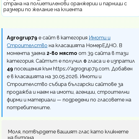
страна на полиетиленови оранжерии и парници с
размери по желание на клиента
Agrogrup79
е сайт в категория
Имоти и
Строителство
на класацията НомерЕДНО. В
момента заема
2-во място
от 39 сайта в тази
категория. Сайтът е получил
0
гласа и е изпратил
49
посещения към https://agrogrup79.com. Добавен
е в класацията на 30.05.2026. Имоти и
Строителство събира български сайтове за
продажба и наем на имоти, агенции, строителни
фирми и материали — подредени по гласовете на
потребителите.
Моля, потвърдете вашият глас като кликнете
на бутона