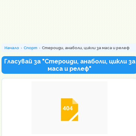
Начало
Спорт
Стероиди, анаболи, цикли за маса и релеф
Гласувай за "Стероиди, анаболи, цикли за
маса и релеф"