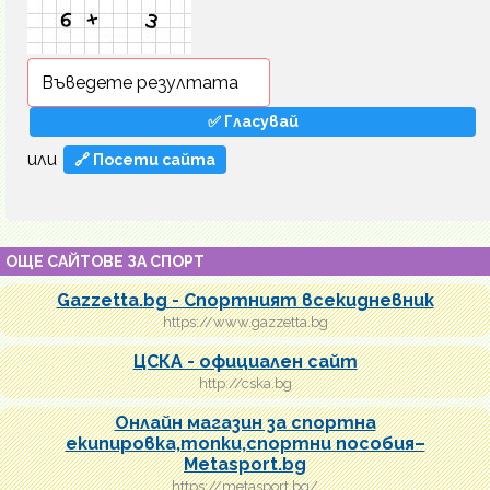
или
🔗 Посети сайта
ОЩЕ САЙТОВЕ ЗА СПОРТ
Gazzetta.bg - Спортният всекидневник
https://www.gazzetta.bg
ЦСКА - официален сайт
http://cska.bg
Онлайн магазин за спортна
екипировка,топки,спортни пособия–
Metasport.bg
https://metasport.bg/