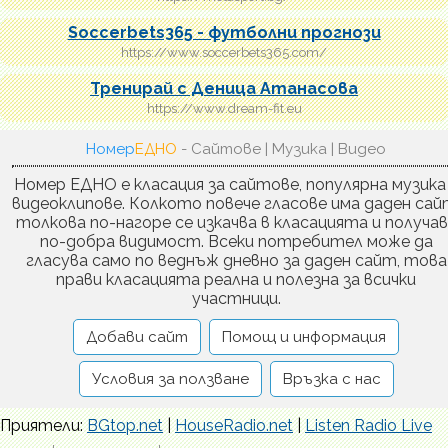
Soccerbets365 - футболни прогнози
https://www.soccerbets365.com/
Тренирай с Деница Атанасова
https://www.dream-fit.eu
Номер
ЕДНО
- Сайтове | Музика | Видео
Номер ЕДНО е класация за сайтове, популярна музика
видеоклипове. Колкото повече гласове има даден сай
толкова по-нагоре се изкачва в класацията и получа
по-добра видимост. Всеки потребител може да
гласува само по веднъж дневно за даден сайт, това
прави класацията реална и полезна за всички
участници.
Добави сайт
Помощ и информация
Условия за ползване
Връзка с нас
Приятели:
BGtop.net
|
HouseRadio.net
|
Listen Radio Live