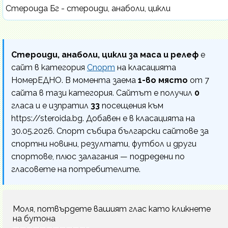
Стероида Бг - стероиди, анаболи, цикли
Стероиди, анаболи, цикли за маса и релеф
е
сайт в категория
Спорт
на класацията
НомерЕДНО. В момента заема
1-во място
от 7
сайта в тази категория. Сайтът е получил
0
гласа и е изпратил
33
посещения към
https://steroida.bg. Добавен е в класацията на
30.05.2026. Спорт събира български сайтове за
спортни новини, резултати, футбол и други
спортове, плюс залагания — подредени по
гласовете на потребителите.
Моля, потвърдете вашият глас като кликнете
на бутона