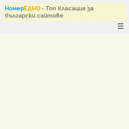
Номер
ЕДНО
- Топ Класация за
български сайтове
☰