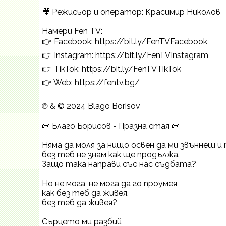
🎥 Режисьор и оператор: Красимир Николов
Намери Fen TV:
👉 Facebook: https://bit.ly/FenTVFacebook
👉 Instagram: https://bit.ly/FenTVInstagram
👉 TikTok: https://bit.ly/FenTVTikTok
👉 Web: https://fentv.bg/
℗ & ©️ 2024 Blago Borisov
📜 Благо Борисов - Празна стая 📜
Няма да моля за нищо освен да ми звъннеш и
без теб не знам как ще продължа.
Защо така направи със нас съдбата?
Но не мога, не мога да го проумея,
как без теб да живея,
без теб да живея?
Сърцето ми разбий