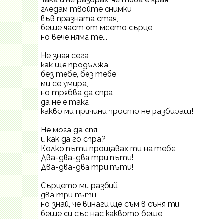
гледам твойте снимки
във празната стая,
беше част от моето сърце,
но вече няма те...
Не зная сега
как ще продължа
без тебе, без тебе
ми се умира,
но трябва да спра
да не е така
какво ми причини просто не разбираш!
Не мога да спя,
и как да го спра?
Колко пъти прощавах ти на тебе
Два-два-два три пъти!
Два-два-два три пъти!
Сърцето ми разбий
два три пъти,
но знай, че винаги ще съм в съня ти
беше си със нас каквото беше