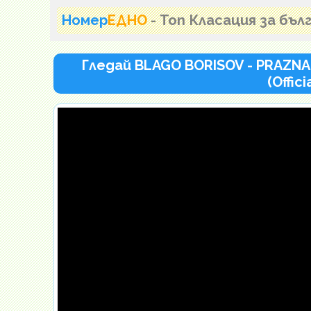
Номер
ЕДНО
- Топ Класация за бъ
Гледай BLAGO BORISOV - PRAZNA
(Offic