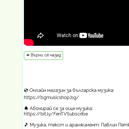
⏪ Върни се назад
💿 Онлайн магазин за българска музика:
https://bgmusicshop.bg/
🔔 Абонирай се за още музика:
https://bit.ly/FenTVSubscribe
🎵 Музика, текст и аранжимент: Павлин Пет