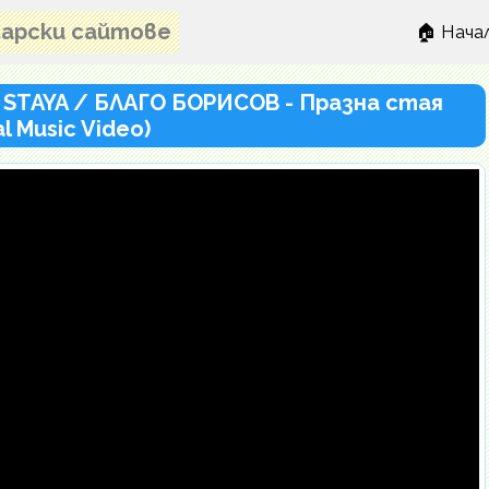
лгарски сайтове
🏠 Нача
 STAYA / БЛАГО БОРИСОВ - Празна стая
ial Music Video)