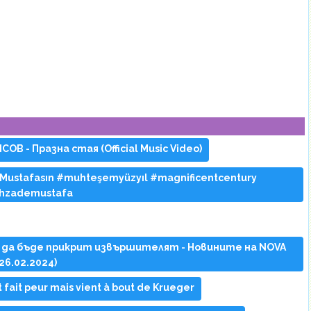
В - Празна стая (Official Music Video)
 Mustafasın #muhteşemyüzyıl #magnificentcentury
hzademustafa
ит да бъде прикрит извършителят - Новините на NOVA
26.02.2024)
 fait peur mais vient à bout de Krueger