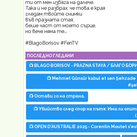
ти от мен избяга на далече.
Така и не разбрах, че това е края
гледам твойте снимки
във празната стая,
беше част от моето сърце,
но вече няма те...
#BlagoBorisov #FenTV
ПОСЛЕДНО ГЛЕДАНИ
📺 BLAGO BORISOV - PRAZNA STAYA / БЛАГО БОРИСО
📺 Mehmet Günsür kabul et sen Şehzade
#şe
📺 Остави го на страна.
📺 Убийство след спор на пътя: Има ли оп
(
📺 OPEN D'AUSTRALIE 2025 - Corentin Moutet s'est