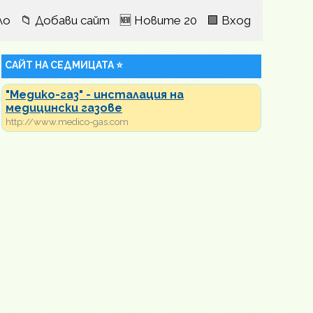
ло
📁 Добави сайт
🆕 Новите 20
🟩 Вход
САЙТ НА СЕДМИЦАТА ⭐
"Медико-газ" - инсталация на
медицински газове
http://www.medico-gas.com