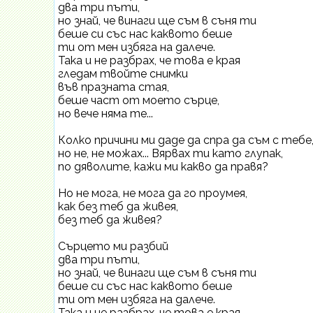
два три пъти,
но знай, че винаги ще съм в съня ти
беше си със нас каквото беше
ти от мен избяга на далече.
Така и не разбрах, че това е края
гледам твойте снимки
във празната стая,
беше част от моето сърце,
но вече няма те...
Колко причини ми даде да спра да съм с тебе
но не, не можах... Вярвах ти като глупак,
по дяволите, кажи ми какво да правя?
Но не мога, не мога да го проумея,
как без теб да живея,
без теб да живея?
Сърцето ми разбий
два три пъти,
но знай, че винаги ще съм в съня ти
беше си със нас каквото беше
ти от мен избяга на далече.
Така и не разбрах, че това е края