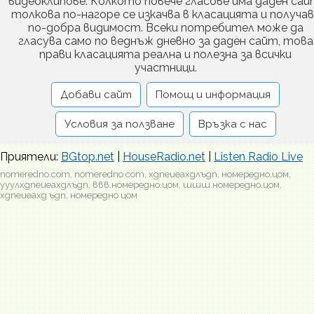
видеоклипове. Колкото повече гласове има даден сай
толкова по-нагоре се изкачва в класацията и получа
по-добра видимост. Всеки потребител може да
гласува само по веднъж дневно за даден сайт, това
прави класацията реална и полезна за всички
участници.
Добави сайт
Помощ и информация
Условия за ползване
Връзка с нас
Приятели:
BGtop.net
|
HouseRadio.net
|
Listen Radio Live
nomeredno.com, nomeredno com, хдпеиеахдлъдп, номередно.цом,
ууулхдпеиеахдлъдп, ввв.номередно.цом, шшш.номередно.цом,
хдпеиеахд ъдп, номередно цом