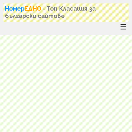
Номер
ЕДНО
- Топ Класация за
български сайтове
☰