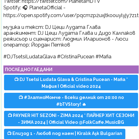
Twitter: https://twitter.com/PlanetaHDTV
Spotify: 🎧 PlanetaOfficial -
https://open.spotify.com/user/pqcmzp2uxjtkoouylyjy7z1
музика и текст: DJ Цеци Лудата Глава
аранжимент: DJ Цеци Лудата Глава и Дидо Калпаков
режисьор и сценарист: Людмил Иларионов - Люси
оператор: Йордан Петков
#DJTsetsiLudataGlava #CristinaPucean #Mafia
ПОСЛЕДНО ГЛЕДАНИ
📺 DJ Tsetsi Ludata Glava & Cristina Pucean - Mafia *
Мафия I Official video 2024
📺 #ЗлатноМомче - всеки делник от 20:00 по
#bTVStory! 🔥
📺 PAYNER HIT SEZONI - ZIMA 2024 * ПАЙНЕР ХИТ СЕЗОНИ
- ЗИМА 2024 | Official Video @FolkCaffe.MusicBG
📺 Епизод 1 - Любов под наем | Kiralık Aşk Bulgarian