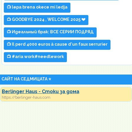
📺 lepa brena okece mi ledja
📺 GOODBYE 2024 , WELCOME 2025 💔
📺 Идеальный брак: ВСЕ СЕРИИ ПОДРЯД
📺 Il perd 4000 euros à cause d'un faux serrurier
📺 #aria work#needlework
САЙТ НА СЕДМИЦАТА ⭐
Berlinger Haus - Стоки за дома
https://berlinger-haus.com