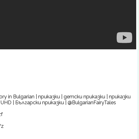
ry in Bulgarian | приказки | детски приказки | приказки
K UHD | Български приказки | @BulgarianFairyTales
zf
Wz