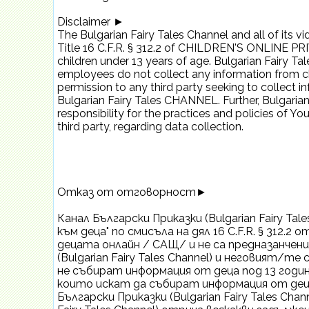
Disclaimer ►
The Bulgarian Fairy Tales Channel and all of its vi
Title 16 C.F.R. § 312.2 of CHILDREN'S ONLINE 
children under 13 years of age. Bulgarian Fairy T
employees do not collect any information from ch
permission to any third party seeking to collect i
Bulgarian Fairy Tales CHANNEL. Further, Bulgarian
responsibility for the practices and policies of Yo
third party, regarding data collection.
Отказ от отговорност►
Канал Български Приказки (Bulgarian Fairy Tal
към деца" по смисъла на дял 16 C.F.R. § 312.
децата онлайн / САЩ/ и не са предназанчени 
(Bulgarian Fairy Tales Channel) и неговият/
не събират информация от деца под 13 годи
които искат да събират информация от дец
Български Приказки (Bulgarian Fairy Tales Cha