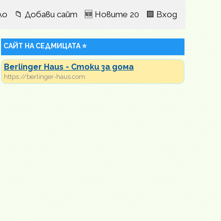
ло
📁 Добави сайт
🆕 Новите 20
🟩 Вход
САЙТ НА СЕДМИЦАТА ⭐
Berlinger Haus - Стоки за дома
https://berlinger-haus.com