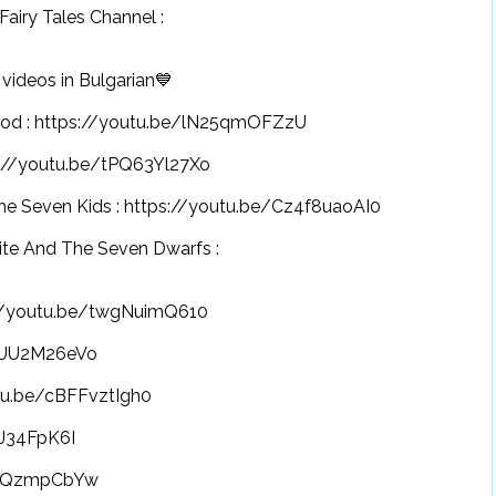
Fairy Tales Channel :
deos in Bulgarian💙
od : https://youtu.be/lN25qmOFZzU
s://youtu.be/tPQ63Yl27Xo
Seven Kids : https://youtu.be/Cz4f8uaoAI0
 And The Seven Dwarfs :
://youtu.be/twgNuimQ610
aKUU2M26eVo
tu.be/cBFFvztIgh0
yJ34FpK6I
62EQzmpCbYw