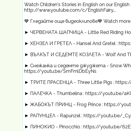
Watch Children's Stories in English on our English 
http://www.youtube.com/c/EnglishFairy...
💙 Гледайте още видеоклипове💙 Watch more vi
► ЧЕРВЕНАТА ШАПЧИЦА - Little Red Riding Ho
► ХЕНЗЕЛ И ГРЕТЕЛ - Hansel And Gretel : http
► ВЪЛКЪТ И СЕДЕМТЕ КОЗЛЕТА - Wolf And The 
► Снежанка и седемте джуджета - Snow White
https://youtu.be/SmFmlDbEyNs
► ТРИТЕ ПРАСЕНЦА - Three Little Pigs : https
► ПАЛЕЧКА - Thumbelina : https://youtu.be/
► ЖАБОКЪТ ПРИНЦ - Frog Prince : https://you
► РАПУНЦЕЛ - Rapunzel : https://youtu.be/_C
► ПИНОКИО - Pinocchio : https://youtu.be/