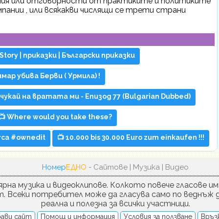
лжения или отговорности от практиките и политиките
пании , или всякакви числящи се трети страни
Story | приказки | Български приказки
мар убива Берви ( Урмила) !
очукай на вратата ми - Епизод 77 (Bulgarian Dubbed)
📺 Where would you take these?
arca #ownedit
📺 10.000 bis 30.000 Euro zum einkaufen !!!
Номер
ЕДНО
- Сайтове | Музика | Видео
рна музика и видеоклипове. Колкото повече гласове им
т. Всеки потребител може да гласува само по веднъж д
реална и полезна за всички участници.
ави сайт
Помощ и информация
Условия за ползване
Връзк