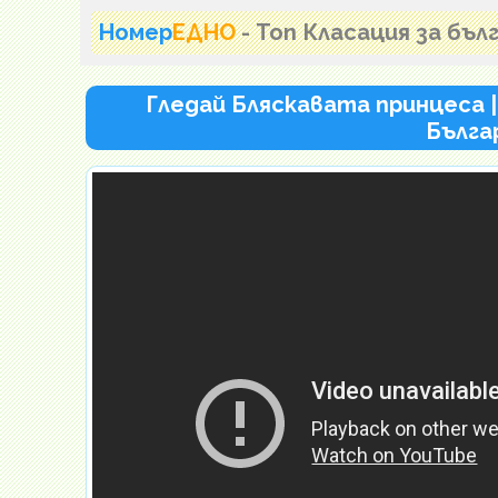
Номер
ЕДНО
- Топ Класация за бъ
Гледай Бляскавата принцеса | T
Бълга