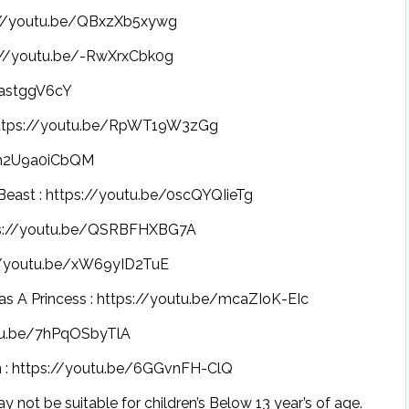
://youtu.be/QBxzXb5xywg
://youtu.be/-RwXrxCbk0g
JastggV6cY
ttps://youtu.be/RpWT19W3zGg
e/m2U9a0iCbQM
st : https://youtu.be/0scQYQIieTg
ps://youtu.be/QSRBFHXBG7A
//youtu.be/xW69yID2TuE
 Princess : https://youtu.be/mcaZIoK-EIc
tu.be/7hPqOSbyTlA
 https://youtu.be/6GGvnFH-ClQ
 not be suitable for children’s Below 13 year’s of age.