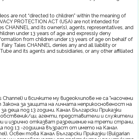
deos are not “directed to children” within the meaning of
PRIVACY PROTECTION ACT (USA) are not intended for
ales CHANNEL and its owner(s), agents, representatives, and
ildren under 13 years of age and expressly deny
nformation from children under 13 years of age on behalf of
 Fairy Tales CHANNEL denies any and all liability or
uTube and its agents and subsidiaries, or any other affiliated
es Channel) и всичките му видеоклипове не са "насочени
2 от Закона за защита на личната неприкосновеност на
за деца под 13 години. Канал Български Приказки
те собственик/ци, агенти, представители и служители
ни и изрично отказват разрешение на трети страни,
а под 13 -годишна възраст от името на Канал
nnel). Освен това Канал Български Приказки (Bulgarian