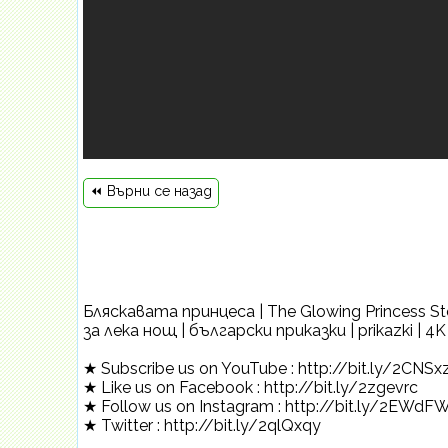
⏪ Върни се назад
Бляскавата принцеса | The Glowing Princess Sto
за лека нощ | български приказки | prikazki | 4
★ Subscribe us on YouTube : http://bit.ly/2CNSx
★ Like us on Facebook : http://bit.ly/2zgevrc
★ Follow us on Instagram : http://bit.ly/2EWdF
★ Twitter : http://bit.ly/2qlQxqy