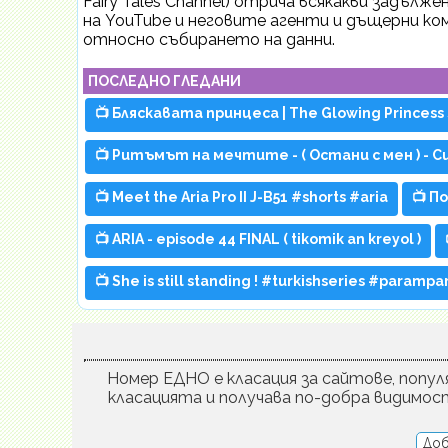
Fairy Tales Channel) отрича всякакви задъ
на YouTube и неговите агенти и дъщерни ком
относно събирането на данни.
ПОСЛЕДНО ГЛЕДАНИ
📺 Бляскавата принцеса | The Glowing Princess 
📺 Ритъмът на мечтите - ( Остани с мен ) - Си
📺 Meet the Aria Pro II J-B51 #shorts #aria
📺 П
📺 ARIA - episode 44 FINAL ( tikomik an kreyol )
📺 She is still standing ! #turkishseries #paramp
Номер ЕДНО е класация за сайтове, популя
класацията и получава по-добра видимос
Доб