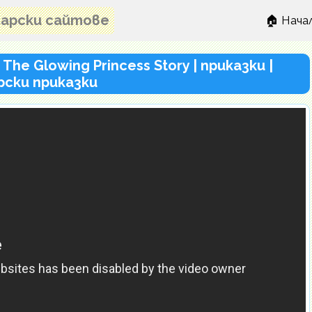
лгарски сайтове
🏠 Нача
he Glowing Princess Story | приказки |
рски приказки