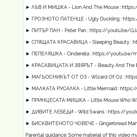
► ЛЪВ И МИШКА - Lion And The Mouse : https
► ГРОЗНОТО ПАТЕНЦЕ - Ugly Duckling : https
► ПИТЪР ПАН - Peter Pan : https://youtu.be/G
► СПЯЩАТА КРАСАВИЦА - Sleeping Beauty : h
► ПЕПЕЛЯШКА - Cinderella : https://youtu.b
► КРАСАВИЦАТА И ЗВЯРЪТ - Beauty And The Bea
► МАГЬОСНИКЪТ ОТ ОЗ - Wizard Of Oz : htt
► МАЛКАТА РУСАЛКА - Little Mermaid : https:
► ПРИНЦЕСАТА МИШКА - Little Mouse Who Was A
► ДИВИТЕ ЛЕБЕДИ - Wild Swans : https://you
► БИСКВИТЕНОТО ЧОВЕЧЕ - Gingerbread Man :
Parental guidance: Some material of this video may