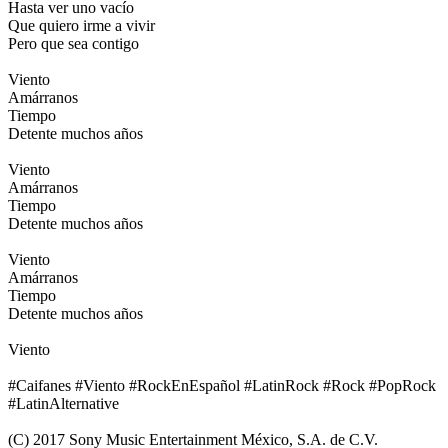
Hasta ver uno vacío
Que quiero irme a vivir
Pero que sea contigo
Viento
Amárranos
Tiempo
Detente muchos años
Viento
Amárranos
Tiempo
Detente muchos años
Viento
Amárranos
Tiempo
Detente muchos años
Viento
#Caifanes #Viento #RockEnEspañol #LatinRock #Rock #PopRock
#LatinAlternative
(C) 2017 Sony Music Entertainment México, S.A. de C.V.