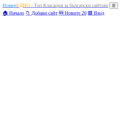
Номер
ЕДНО
- Топ Класация за български сайтове
☰
🏠 Начало
📁 Добави сайт
🆕 Новите 20
🟩 Вход