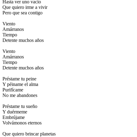
Hasta ver uno vacío
Que quiero irme a vivir
Pero que sea contigo
Viento
Amárranos
Tiempo
Detente muchos años
Viento
Amárranos
Tiempo
Detente muchos años
Préstame tu peine
Y péiname el alma
Purifícame
No me abandones
Préstame tu sueño
Y duérmeme
Embrújame
Volvámonos eternos
Que quiero brincar planetas