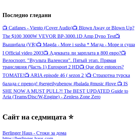
Последно гледани
📺 Caifanes - Viento (Cover Audio)
📺 Blown Away or Blown Up?
The $100 3000W VEVOR BP-3000.1D Amp Dyno Test
📺
Вышибала (VR)
📺 Magda - More i susha * Магда - Море и суша
I Official video 2003
📺 Адеквата ли зарплата в 800 евро?
📺
Велоспорт. "Вуэльта Валенсии". Пятый этап. Прямая
трансляция (Часть 1) Eurosport 2 HD
📺 Que dice entonces?
TOMATE!
📺 ARIA episode 46 ( sezon 2 )
📺 Страхотна турска
балада с превод! #sergeilyubenow #balada #music #love
📺 IS
SHE NOW A MUST PULL?! The BEST UPDATED Guide to
Aria (Teams/Disc/W-Engine) - Zenless Zone Zero
Сайт на седмицата ⭐
Berlinger Haus - Стоки за дома
https://berlinger-haus.com