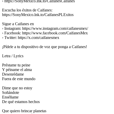
› https://SonyMexico.lnk.to/CaifanesCaifanes
Escucha los éxitos de Caifanes:
https://SonyMexico.lnk.to/CaifanesPLExitos
Sigue a Caifanes en
› Instagram: https://www.instagram.com/caifanesmex/
› Facebook: https://www.facebook.com/CaifanesMex
› Twitter: https://x.com/caifanesmex
¡Pídele a tu dispositivo de voz que ponga a Caifanes!
Letra / Lyrics
Préstame tu peine
Y péiname el alma
Desenrédame
Fuera de este mundo
Dime que no estoy
Soñándote
Enséñame
De qué estamos hechos
Que quiero brincar planetas