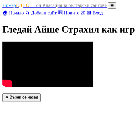
Номер
ЕДНО
- Топ Класация за български сайтове
☰
🏠 Начало
📁 Добави сайт
🆕 Новите 20
🟩 Вход
Гледай Айше Страхил как иг
⏪ Върни се назад