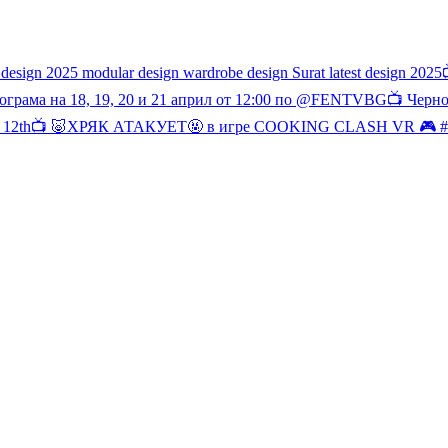
 design 2025 modular design wardrobe design Surat latest design 2025
ограма на 18, 19, 20 и 21 април от 12:00 по @FENTVBG
📺 Черно
 12th
📺 🐷ХРЯК АТАКУЕТ🤬 в игре COOKING CLASH VR 🎮 #cook