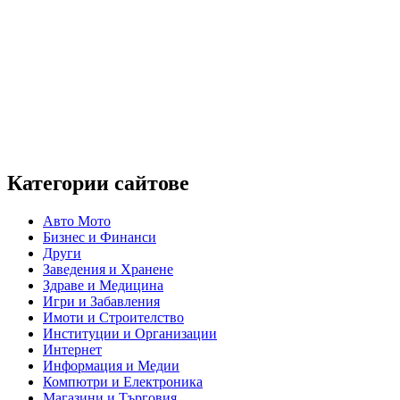
Категории сайтове
Авто Мото
Бизнес и Финанси
Други
Заведения и Хранене
Здраве и Медицина
Игри и Забавления
Имоти и Строителство
Институции и Организации
Интернет
Информация и Медии
Компютри и Електроника
Магазини и Търговия