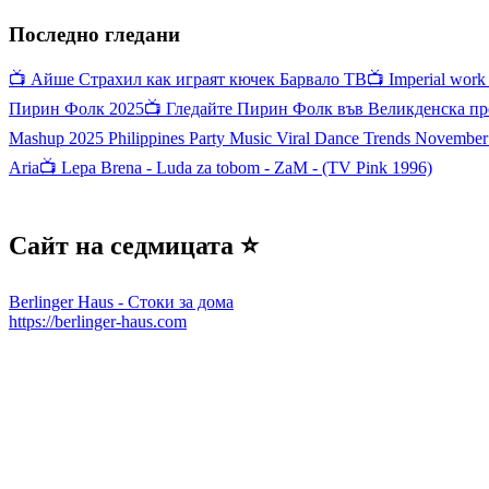
Последно гледани
📺 Айше Страхил как играят кючек Барвало ТВ
📺 Imperial work
Пирин Фолк 2025
📺 Гледайте Пирин Фолк във Великденска пр
Mashup 2025 Philippines Party Music Viral Dance Trends November
Aria
📺 Lepa Brena - Luda za tobom - ZaM - (TV Pink 1996)
Сайт на седмицата ⭐
Berlinger Haus - Стоки за дома
https://berlinger-haus.com