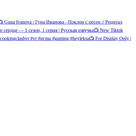
📺 Guna Ivanova / Гуна Иванова - Поклон с песен // Рецитал
е сердце — 1 сезон, 1 серия | Русская озвучка
📺 New Tiktok
ingclashvr #vr #игры #gaming #heyleksa
📺 For Display Only |