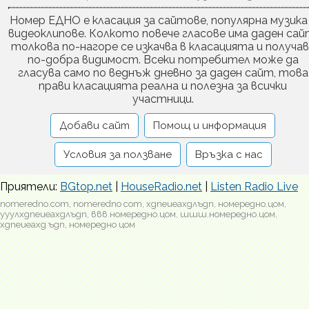
Номер ЕДНО е класация за сайтове, популярна музика
видеоклипове. Колкото повече гласове има даден сай
толкова по-нагоре се изкачва в класацията и получа
по-добра видимост. Всеки потребител може да
гласува само по веднъж дневно за даден сайт, това
прави класацията реална и полезна за всички
участници.
Добави сайт
Помощ и информация
Условия за ползване
Връзка с нас
Приятели:
BGtop.net
|
HouseRadio.net
|
Listen Radio Live
nomeredno.com, nomeredno com, хдпеиеахдлъдп, номередно.цом,
ууулхдпеиеахдлъдп, ввв.номередно.цом, шшш.номередно.цом,
хдпеиеахд ъдп, номередно цом