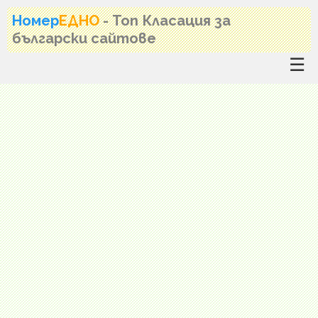
Номер
ЕДНО
- Топ Класация за
български сайтове
☰