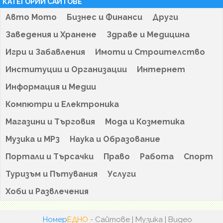
КАТЕГОРИИ САЙТОВЕ
Авто Мото
Бизнес и Финанси
Други
Заведения и Хранене
Здраве и Медицина
Игри и Забавления
Имоти и Строителство
Институции и Организации
Интернет
Информация и Медии
Компютри и Електроника
Магазини и Търговия
Мода и Козметика
Музика и MP3
Наука и Образование
Портали и Търсачки
Право
Работа
Спорт
Туризъм и Пътувания
Услуги
Хоби и Развлечения
Номер
ЕДНО
- Сайтове | Музика | Видео