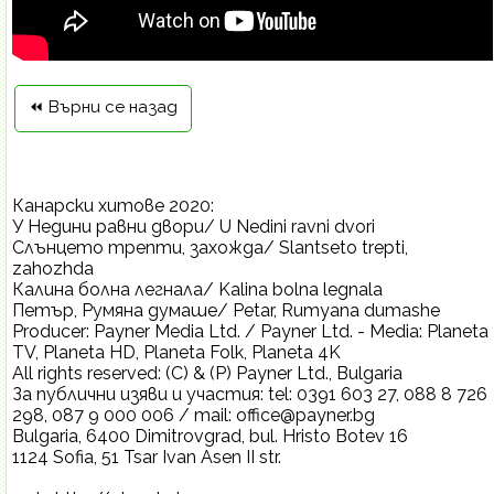
⏪ Върни се назад
Канарски хитове 2020:
У Недини равни двори/ U Nedini ravni dvori
Слънцето трепти, захожда/ Slantseto trepti,
zahozhda
Калина болна легнала/ Kalina bolna legnala
Петър, Румяна думаше/ Petar, Rumyana dumashe
Producer: Payner Media Ltd. / Payner Ltd. - Media: Planeta
TV, Planeta HD, Planeta Folk, Planeta 4K
All rights reserved: (C) & (P) Payner Ltd., Bulgaria
За публични изяви и участия: tel: 0391 603 27, 088 8 726
298, 087 9 000 006 / mail: office@payner.bg
Bulgaria, 6400 Dimitrovgrad, bul. Hristo Botev 16
1124 Sofia, 51 Tsar Ivan Asen II str.