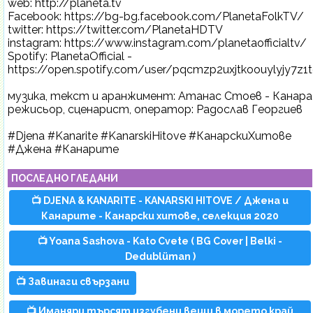
web: http://planeta.tv
Facebook: https://bg-bg.facebook.com/PlanetaFolkTV/
twitter: https://twitter.com/PlanetaHDTV
instagram: https://www.instagram.com/planetaofficialtv/
Spotify: PlanetaOfficial -
https://open.spotify.com/user/pqcmzp2uxjtkoouylyjy7z1
музика, текст и аранжимент: Атанас Стоев - Канара
режисьор, сценарист, оператор: Радослав Георгиев
#Djena #Kanarite #KanarskiHitove #КанарскиХитове
#Джена #Канарите
ПОСЛЕДНО ГЛЕДАНИ
📺 DJENA & KANARITE - KANARSKI HITOVE / Джена и
Канарите - Канарски хитове, селекция 2020
📺 Yoana Sashova - Kato Cvete ( BG Cover | Belki -
Dedublüman )
📺 Завинаги свързани
📺 Иманяри търсят изгубени вещи в морето край