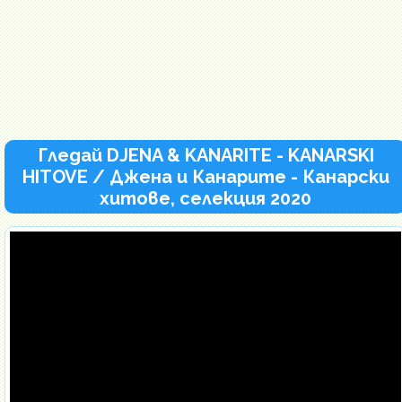
Гледай DJENA & KANARITE - KANARSKI
HITOVE / Джена и Канарите - Канарски
хитове, селекция 2020