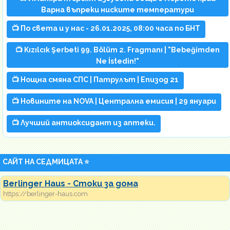
Варна въпреки ниските температури
📺 По света и у нас - 26.01.2025, 08:00 часа по БНТ
📺 Kızılcık Şerbeti 99. Bölüm 2. Fragmanı | "Bebeğimden
Ne İstedin!"
📺 Нощна смяна СПС | Патрулът | Епизод 21
📺 Новините на NOVA | Централна емисия | 29 януари
📺 Лучший антиоксидант из аптеки.
САЙТ НА СЕДМИЦАТА ⭐
Berlinger Haus - Стоки за дома
https://berlinger-haus.com