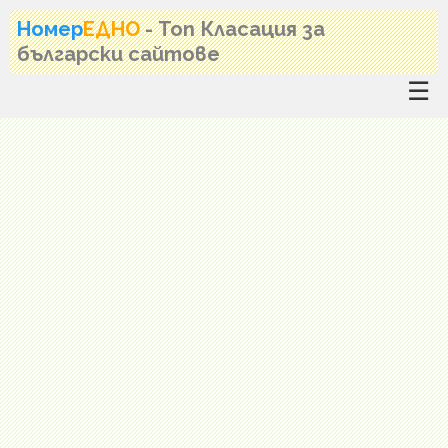
Номер
ЕДНО
- Топ Класация за
български сайтове
☰