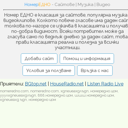
Номер
ЕДНО
- Сайтове | Музика | Видео
Номер ЕДНО е класация за сайтове, популярна музика
видеоклипове. Колкото повече гласове има даден сай
толкова по-нагоре се изкачва в класацията и получа
по-добра видимост. Всеки потребител може да
гласува само по веднъж дневно за даден сайт, това
прави класацията реална и полезна за всички
участници.
Добави сайт
Помощ и информация
Условия за ползване
Връзка с нас
Приятели:
BGtop.net
|
HouseRadio.net
|
Listen Radio Live
nomeredno.com, nomeredno com, хдпеиеахдлъдп, номередно.цом,
ууулхдпеиеахдлъдп, ввв.номередно.цом, шшш.номередно.цом,
хдпеиеахд ъдп, номередно цом