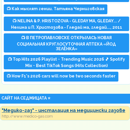
📺 Как мыслят гении. Татьяна Черниговская
📺 NELINA & P. HRISTOZOVA - GLEDAY MA, GLEDAY... /
Нелина и П. Христозова - Гледай ма, гледай..., 2011
📺 В ПЕТРОПАВЛОВСКЕ ОТКРЫЛАСЬ НОВАЯ
СОЦИАЛЬНАЯ КРУГЛОСУТОЧНАЯ АПТЕКА «ЙОД
ЗЕЛЁНКА»
📺 Top Hits 2026 Playlist ~ Trending Music 2026 🎵 Spotify
Mix ~ Best TikTok Songs (Hits Collection)
📺 How F1's 2026 cars will now be two seconds faster
САЙТ НА СЕДМИЦАТА ⭐
"Медико-газ" - инсталация на медицински газове
http://www.medico-gas.com