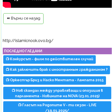
⏪ Върни се назад
http://islamicnook.ovo.bg/
ПОСЛЕДНО ГЛЕДАНИ
📺 Конкурсът - филм по действителен случай
📺 Как заключить брак с иностранным гражданином ?
📺 Оркестър Бриз и Наско Ментата - Лампата 2015
📺 Нов скандал между управляващи и опозиция в
парламента - Новините на NOVA (23.01.2025)
📺 Гласът на Родопите V - ти сезон - LIVE
/19.01.2025/