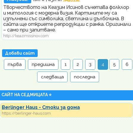
Творчеството на Кеазим Исинов съчетава фолклор
и митология с модерна визия. Картините му са
изпълнени със символика, светлина и дълбочина. В
сайта ще откриете репродукции с рамка. Оригинали
– само при запитване.
http://keazimissinov.com
Добави сайт
първа
предишна
1
2
3
4
5
6
следваща
последна
САЙТ НА СЕДМИЦАТА ⭐
Berlinger Haus - Стоки за дома
https://berlinger-haus.com