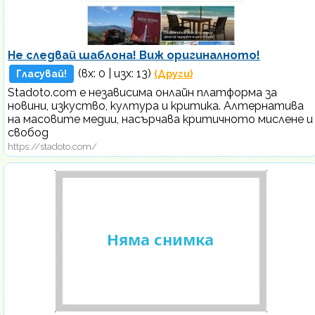
Не следвай шаблона! Виж оригиналното!
(вх:
0
| изх: 13)
Гласувай!
(Други)
Stadoto.com е независима онлайн платформа за
новини, изкуство, култура и критика. Алтернатива
на масовите медии, насърчава критичното мислене и
свобод
https://stadoto.com/