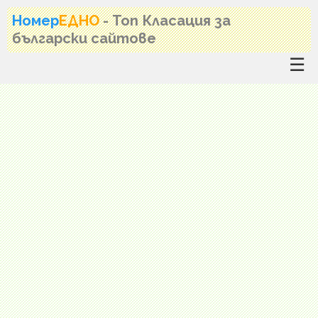
Номер
ЕДНО
- Топ Класация за
български сайтове
☰