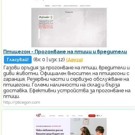
Птицегон - Прогонване на птици и вредители
(вх:
0
| изх: 12)
Гласувай!
(Други)
Газови оръдия за прогонване на птици, вредители и
диви животни. Официален вносител на птицегони с
гаранция. Резервни части и сервизно обслужване на
птицегони. Големи наличности на склад и бърза
доставка. Ефективни устройства за прогонване на
птици.
http://pticegon.com