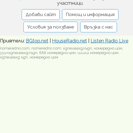
участници.
Добави сайт
Помощ и информация
Условия за ползване
Връзка с нас
Приятели:
BGtop.net
|
HouseRadio.net
|
Listen Radio Live
nomeredno.com, nomeredno com, хдпеиеахдлъдп, номередно.цом,
ууулхдпеиеахдлъдп, ввв.номередно.цом, шшш.номередно.цом,
хдпеиеахд ъдп, номередно цом