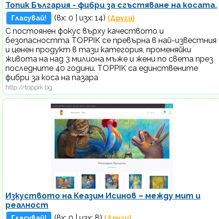
Топик България - фибри за сгъстяване на косата.
(вх:
0
| изх: 14)
Гласувай!
(Други)
С постоянен фокус върху качеството и
безопасността TOPPIK се превърна в най-известния
и ценен продукт в тази категория, променяйки
живота на над 3 милиона мъже и жени по света през
последните 40 години. TOPPIK са единствените
фибри за коса на пазара
http://toppik.bg
Изкуството на Кеазим Исинов – между мит и
реалност
(вх:
0
| изх: 8)
Гласувай!
(Други)