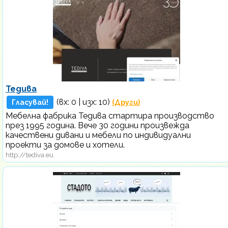
Тедива
(вх:
0
| изх: 10)
Гласувай!
(Други)
Мебелна фабрика Тедива стартира производство
през 1995 година. Вече 30 години произвежда
качествени дивани и мебели по индивидуални
проекти за домове и хотели.
http://tediva.eu