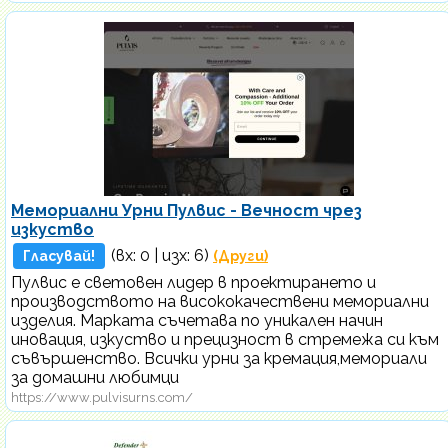
Мемориални Урни Пулвис - Вечност чрез
изкуство
(вх:
0
| изх: 6)
Гласувай!
(Други)
Пулвис е световен лидер в проектирането и
производството на висококачествени мемориални
изделия. Марката съчетава по уникален начин
иновация, изкуство и прецизност в стремежа си към
съвършенство. Всички урни за кремация,мемориали
за домашни любимци
https://www.pulvisurns.com/