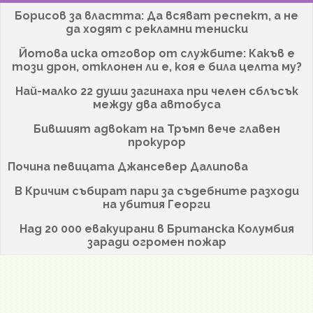
Борисов за властта: Да всяват респект, а не
да ходят с рекламни тениски
Йотова иска отговор от службите: Какъв е
този дрон, отклонен ли е, коя е била целта му?
Най-малко 22 души загинаха при челен сблъсък
между два автобуса
Бившият адвокат на Тръмп вече главен
прокурор
Почина певицата Джансевер Далипова
В Кричим събират пари за съдебните разходи
на убития Георги
Над 20 000 евакуирани в Британска Колумбия
заради огромен пожар