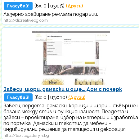
(вх:
0
| изх: 5)
Гласувай!
(Други)
Лазерно гравиране реклама подаръци.
http://dicreativebg.com
Завеси, щори, дамаски и още… Дом с почерк
(вх:
0
| изх: 10)
Гласувай!
(Други)
Завеси, пердета, дамаски, корнизи и щори – съвършен
баланс между стил и функционалност. Пердета и
завеси – проектиране, избор на материи и изработка
по поръчка. Дамаски и текстил за мебели –
индивидуални решения за тапицерия и декорация.
http://textilegallery.n.bg