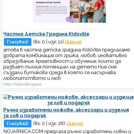
Частна Детска Градина Kidsville
(вх:
0
| изх: 11)
Гласувай!
(Други)
атова в частна детска градина KidsVillе предлагаме
добрата комбинация от грижа, любов, иновативно
образование, креативност и обучение, които да
развият пълния потенциал на детето.Ние сме
създали бутикова среда в която се насърчава
любопитството и люб
http://kidsville.space
Ръчно изработени ножове, аксесоари и изделия
за лов и подарък
(вх:
0
| изх: 26)
Гласувай!
(Други)
NOJARNICA.COM предлага ръчно изработени ловни и