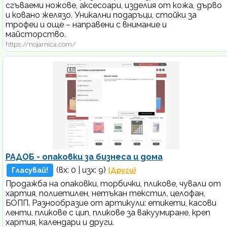
сгъваеми ножове, аксесоари, изделия от кожа, дърво
и ковано желязо. Уникални подаръци, стойки за
трофеи и още – направени с внимание и
майсторство.
https://nojarnica.com/
РАДОБ - опаковки за бизнеса и дома
(вх:
0
| изх: 9)
Гласувай!
(Други)
Продажба на опаковки, торбички, пликове, чували от
хартия, полиетилен, нетъкан текстил, целофан,
БОПП. Разнообразие от артикули: етикети, касови
ленти, пликове с цип, пликове за вакуумиране, креп
хартия, календари и други.