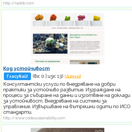
http://radob.com
Код устойчивост
(вх:
0
| изх: 13)
Гласувай!
(Други)
Консултантски услуги по внедряване на добри
практики за устойчиво развитие. Изграждане на
процеси за събиране на данни и изготвяне на доклади
за устойчивост. Внедряване на системи за
управление. Извършване на вътрешни одити по ИСО
стандарти.
http://www.codesustainability.com