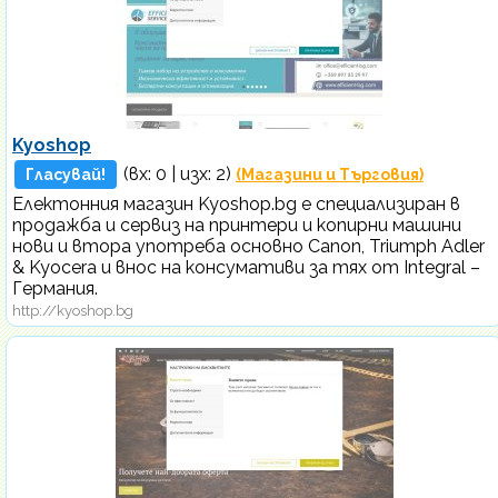
Kyoshop
(вх:
0
| изх: 2)
Гласувай!
(Магазини и Търговия)
Електонния магазин Kyoshop.bg е специализиран в
продажба и сервиз на принтери и копирни машини
нови и втора употреба основно Canon, Triumph Adler
& Kyocera и внос на консумативи за тях от Integral –
Германия.
http://kyoshop.bg