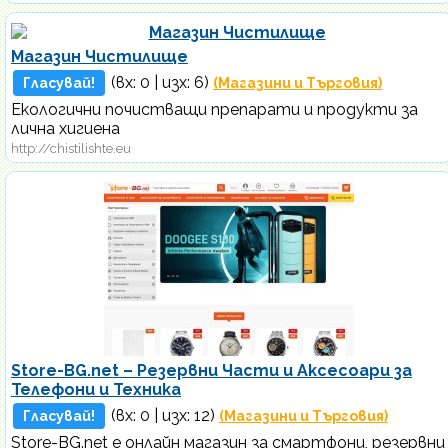
Магазин Чистилище
(вх:
0
| изх: 6)
Гласувай!
(Магазини и Търговия)
Екологични почистващи препарати и продукти за
лична хигиена
http://chistilishte.eu
Store-BG.net – Резервни Части и Аксесоари за
Телефони и Техника
(вх:
0
| изх: 12)
Гласувай!
(Магазини и Търговия)
Store-BG.net е онлайн магазин за смартфони, резервни