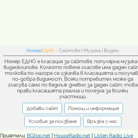
Номер
ЕДНО
- Сайтове | Музика | Видео
Номер ЕДНО е класация за сайтове, популярна музика
видеоклипове. Колкото повече гласове има даден сай
толкова по-нагоре се изкачва в класацията и получа
по-добра видимост. Всеки потребител може да
гласува само по веднъж дневно за даден сайт, това
прави класацията реална и полезна за всички
участници.
Добави сайт
Помощ и информация
Условия за ползване
Връзка с нас
Приятели:
BGtop.net
|
HouseRadio.net
|
Listen Radio Live