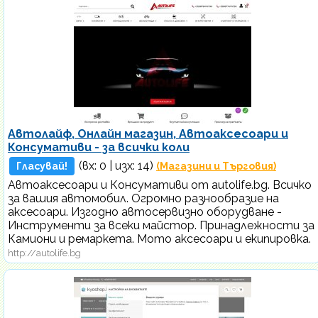
Автолайф, Онлайн магазин, Автоаксесоари и
Консумативи - за всички коли
(вх:
0
| изх: 14)
Гласувай!
(Магазини и Търговия)
Автоаксесоари и Консумативи от autolife.bg. Всичко
за вашия автомобил. Огромно разнообразие на
аксесоари. Изгодно автосервизно оборудване -
Инструменти за всеки майстор. Принадлежности за
Камиони и ремаркета. Мото аксесоари и екипировка.
http://autolife.bg