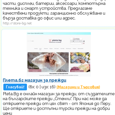
части, дисплеи, батерии, аксесоари, компютърна
техника и смарт устройства. Предлагаме
качествени продукти, гаранционно обслужване и
бърза доставка до офис или адрес.
http://store-bg.net
Плета.бг магазин за прежди
(вх:
0
| изх: 16)
Гласувай!
(Магазини и Търговия)
Pleta.Bg е онлайн магазин за прежди, от създателите
на българските прежди „Стенли“. При нас може да
откриете прежди от цял свят - от Япония до Перу.
Ще откриете и достъпни турски прежди на добри
цени