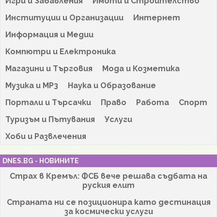
Игри и Забавления
Имоти и Строителство
Институции и Организации
Интернет
Информация и Медии
Компютри и Електроника
Магазини и Търговия
Мода и Козметика
Музика и MP3
Наука и Образование
Портали и Търсачки
Право
Работа
Спорт
Туризъм и Пътувания
Услуги
Хоби и Развлечения
DNES.BG - НОВИНИТЕ
Страх в Кремъл: ФСБ вече решава съдбата на
руския елит
Страната ни се позиционира като дестинация
за космически услуги