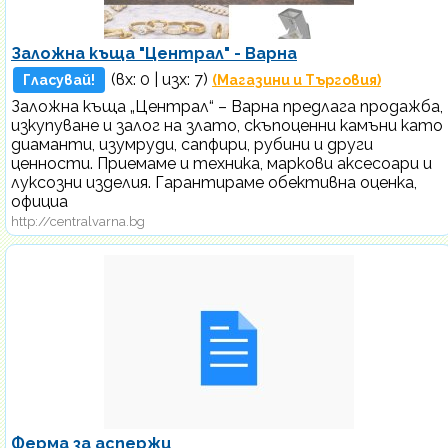
Заложна къща "Централ" - Варна
(вх:
0
| изх: 7)
Гласувай!
(Магазини и Търговия)
Заложна къща „Централ“ – Варна предлага продажба,
изкупуване и залог на злато, скъпоценни камъни като
диаманти, изумруди, сапфири, рубини и други
ценности. Приемаме и техника, маркови аксесоари и
луксозни изделия. Гарантираме обективна оценка,
официа
http://centralvarna.bg
Ферма за аспержи