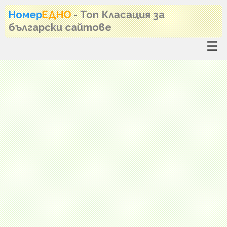
Номер
ЕДНО
- Топ Класация за
български сайтове
☰