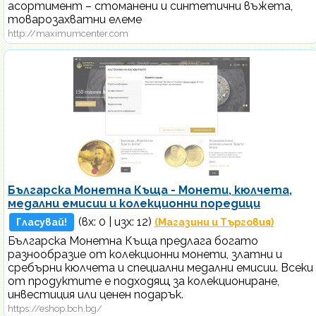
асортимент – стоманени и синтетични въжета,
товарозахватни елеме
http://maximumcenter.com
Българска Монетна Къща - Монети, кюлчета,
медални емисии и колекционни поредици
(вх:
0
| изх: 12)
Гласувай!
(Магазини и Търговия)
Българска Монетна Къща предлага богато
разнообразие от колекционни монети, златни и
сребърни кюлчета и специални медални емисии. Всеки
от продуктите е подходящ за колекциониране,
инвестиция или ценен подарък.
https://eshop.bch.bg/