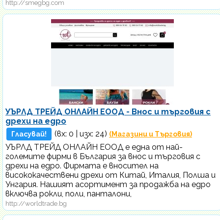
http://smegbg.com
УЪРЛД ТРЕЙД ОНЛАЙН ЕООД - Внос и търговия с
дрехи на едро
(вх:
0
| изх: 24)
Гласувай!
(Магазини и Търговия)
УЪРЛД ТРЕЙД ОНЛАЙН ЕООД e една от най-
големите фирми в България за внос и търговия с
дрехи на едро. Фирмата е вносител на
висококачествени дрехи от Китай, Италия, Полша и
Унгария. Нашият асортимент за продажба на едро
включва рокли, поли, панталони,
http://worldtrade.bg