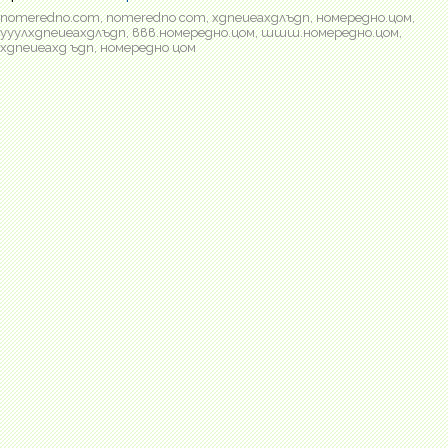
nomeredno.com, nomeredno com, хдпеиеахдлъдп, номередно.цом,
ууулхдпеиеахдлъдп, ввв.номередно.цом, шшш.номередно.цом,
хдпеиеахд ъдп, номередно цом