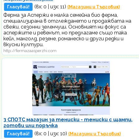
(вх:
0
| изх: 11)
Гласувай!
(Магазини и Търговия)
Ферма за Аспержи е малка семейна био ферма,
специализирана в отглеждането и продажбата на
свежи, сезонни зеленчуци. Основният ни фокус са
аспержите и ревенът, но предлагаме също така
кейл, манголд, резене, романеско и други редки и
вкусни култури.
http://fermazaasperzhi.com
3 СПОТС магазин за тениски - тениски с щампи,
готови или поръчка
(вх:
0
| изх: 10)
Гласувай!
(Магазини и Търговия)