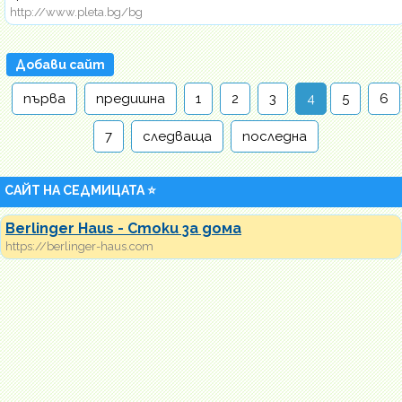
http://www.pleta.bg/bg
Добави сайт
първа
предишна
1
2
3
4
5
6
7
следваща
последна
САЙТ НА СЕДМИЦАТА ⭐
Berlinger Haus - Стоки за дома
https://berlinger-haus.com