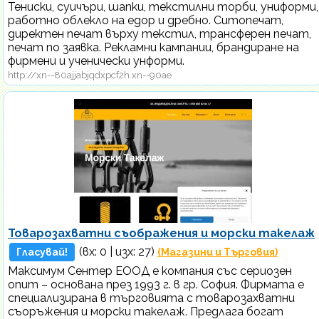
Тениски, суичъри, шапки, текстилни торби, униформи,
работно облекло на едор и дребно. Ситопечат,
директен печат върху текстил, трансферен печат,
печат по заявка. Рекламни кампании, брандиране на
фирмени и ученически унформи.
http://xn--80ajjabjqdxpcf2h.xn--90ae
Товарозахватни съображения и морски такелаж
(вх:
0
| изх: 27)
Гласувай!
(Магазини и Търговия)
Максимум Сентер ЕООД е компания със сериозен
опит – основана през 1993 г. в гр. София. Фирмата е
специализирана в търговията с товарозахватни
съоръжения и морски такелаж. Предлага богат