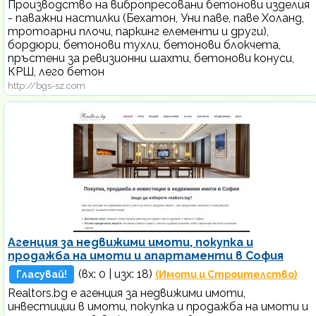
Производство на вибропресовани бетонови изделия
- паважни настилки (Бехатон, Уни паве, паве Холанд,
тротоарни плочи, паркинг елементи и други),
бордюри, бетонови тухли, бетонови блокчета,
пръстени за ревизионни шахти, бетонови конуси,
КРШ, лего бетон
http://bgs-sz.com
Агенция за недвижими имоти, покупка и
продажба на имоти и апартаменти в София
(вх:
0
| изх: 18)
Гласувай!
(Имоти и Строителство)
Realtors.bg е агенция за недвижими имоти,
инвестиции в имоти, покупка и продажба на имоти и