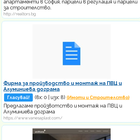
апартаменти в София, парцели в регулация и парцели
за строителство.
http://realtors.bg
Фирма за пройзводство и монтаж на ПВЦ и
Алуминиева дограма
(вх:
0
| изх: 8)
Гласувай!
(Имоти и Строителство)
Предлагаме пройзвотство и монтаж на ПВЦ и
Алуминиева дограма
https://www.vanesaplast.com/