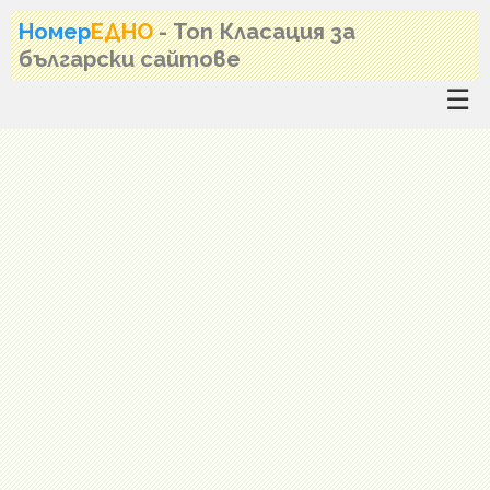
Номер
ЕДНО
- Топ Класация за
български сайтове
☰