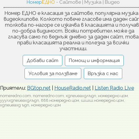
Номер
ЕДНО
- Сайтове | Музика | Видео
Номер ЕДНО е класация за сайтове, популярна музика
видеоклипове. Колкото повече гласове има даден сай
толкова по-нагоре се изкачва в класацията и получа
по-добра видимост. Всеки потребител може да
гласува само по веднъж дневно за даден сайт, това
прави класацията реална и полезна за всички
участници.
Добави сайт
Помощ и информация
Условия за ползване
Връзка с нас
Приятели:
BGtop.net
|
HouseRadio.net
|
Listen Radio Live
nomeredno.com, nomeredno com, хдпеиеахдлъдп, номередно.цом,
ууулхдпеиеахдлъдп, ввв.номередно.цом, шшш.номередно.цом,
хдпеиеахд ъдп, номередно цом