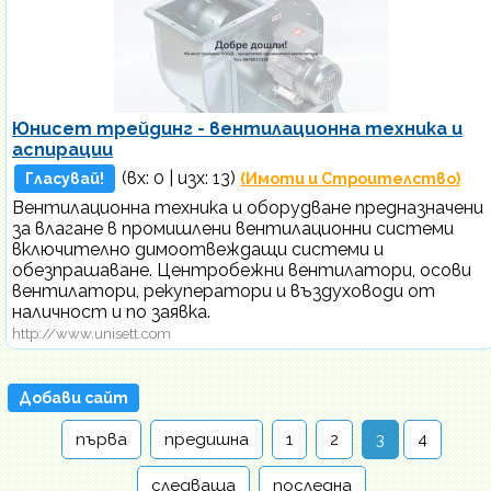
Юнисет трейдинг - вентилационна техника и
аспирации
(вх:
0
| изх: 13)
Гласувай!
(Имоти и Строителство)
Вентилационна техника и оборудване предназначени
за влагане в промишлени вентилационни системи
включително димоотвеждащи системи и
обезпрашаване. Центробежни вентилатори, осови
вентилатори, рекуператори и въздуховоди от
наличност и по заявка.
http://www.unisett.com
Добави сайт
първа
предишна
1
2
3
4
следваща
последна