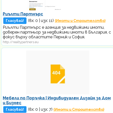
Риълти Партнърс
(вх:
0
| изх: 11)
Гласувай!
(Имоти и Строителство)
Риълти Партнърс е агенция за недвижими имоти,
доверен партньор за недвижими имоти в България, с
фокус върху областите Перник и София.
http://realtypartners.eu
Мебели по Поръчка | Индивидуален Дизайн за Дом
и Бизнес
(вх:
0
| изх: 7)
Гласувай!
(Имоти и Строителство)