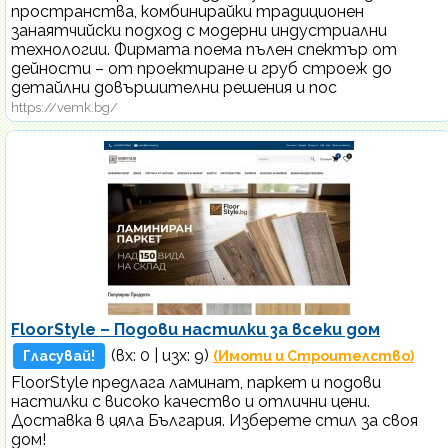
пространства, комбинирайки традиционен
занаятчийски подход с модерни индустриални
технологии. Фирмата поема пълен спектър от
дейности – от проектиране и груб строеж до
детайлни довършителни решения и пос
https://vemk.bg/
FloorStyle – Подови настилки за всеки дом
(вх:
0
| изх: 9)
Гласувай!
(Имоти и Строителство)
FloorStyle предлага ламинат, паркет и подови
настилки с високо качество и отлични цени.
Доставка в цяла България. Изберете стил за своя
дом!