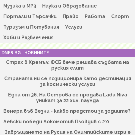
Музика и MP3
Наука и Образование
Портали и Търсачки
Право
Работа
Спорт
Туризъм и Пътувания
Услуги
Хоби и Развлечения
DNES.BG - НОВИНИТЕ
Страх в Кремъл: ФСБ вече решава съдбата на
руския елит
Страната ни се позиционира като дестинация
за космически услуги
Една от 36: На Острова се продава Lada Niva
уникат за 22 хил. паунда
Венера във Везни - какво предстои за зодиите?
Левски победи Локомотив Пловдив с 2:0
Завръщането на Русия на Олимпийските игри е