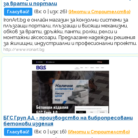
за врати и портали
(вх:
0
| изх: 26)
Гласувай!
(Имоти и Строителство)
IronArt.bg е онлайн магазин за конзолни системи за
плъзгащи портали, плъзгащи и висящи механизми,
обков за врати, дръжки, панти, ролки, релси и
монтажни аксесоари. Предлагаме надеждни решения
за жилищни, индустриални и професионални проекти.
http://www.ironart.bg
БГС Груп АД - производство на вибропресовани
бетонови изделия
(вх:
0
| изх: 16)
Гласувай!
(Имоти и Строителство)