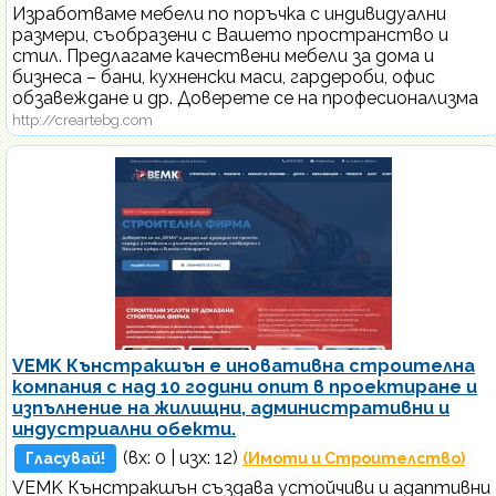
Изработваме мебели по поръчка с индивидуални
размери, съобразени с Вашето пространство и
стил. Предлагаме качествени мебели за дома и
бизнеса – бани, кухненски маси, гардероби, офис
обзавеждане и др. Доверете се на професионализма
http://creartebg.com
VEMK Кънстракшън е иновативна строителна
компания с над 10 години опит в проектиране и
изпълнение на жилищни, административни и
индустриални обекти.
(вх:
0
| изх: 12)
Гласувай!
(Имоти и Строителство)
VEMK Кънстракшън създава устойчиви и адаптивни