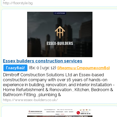
http://floorstyle.bg
Essex builders construction services
(вх:
0
| изх: 12)
Гласувай!
(Имоти и Строителство)
Dimitroff Construction Solutions Ltd an Essex-based
construction company with over 16 years of hands-on
experience in building, renovation, and interior installation -
Home Refurbishment & Renovation , Kitchen, Bedroom &
Bathroom Fitting , plumbing &
https://www.essex-builders.co.uk/