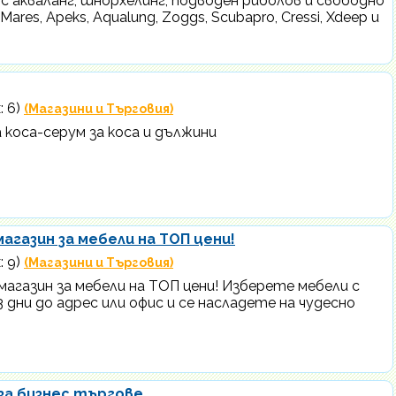
 с акваланг, шнорхелинг, подводен риболов и свободно
res, Apeks, Aqualung, Zoggs, Scubapro, Cressi, Xdeep и
: 6)
(Магазини и Търговия)
 коса-серум за коса и дължини
магазин за мебели на ТОП цени!
: 9)
(Магазини и Търговия)
 магазин за мебели на ТОП цени! Изберете мебели с
3 дни до адрес или офис и се насладете на чудесно
за бизнес търгове