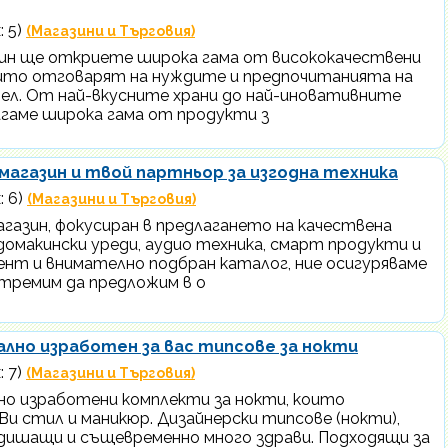
: 5)
(Магазини и Търговия)
зин ще откриете широка гама от висококачествени
които отговарят на нуждите и предпочитанията на
ел. От най-вкусните храни до най-иновативните
агаме широка гама от продукти з
н магазин и твой партньор за изгодна техника
: 6)
(Магазини и Търговия)
магазин, фокусиран в предлагането на качествена
домакински уреди, аудио техника, смарт продукти и
ент и внимателно подбран каталог, ние осигуряваме
стремим да предложим в о
ално изработен за вас типсове за нокти
: 7)
(Магазини и Търговия)
но изработени комплекти за нокти, които
и стил и маникюр. Дизайнерски типсове (нокти),
 дишащи и същевременно много здрави. Подходящи за