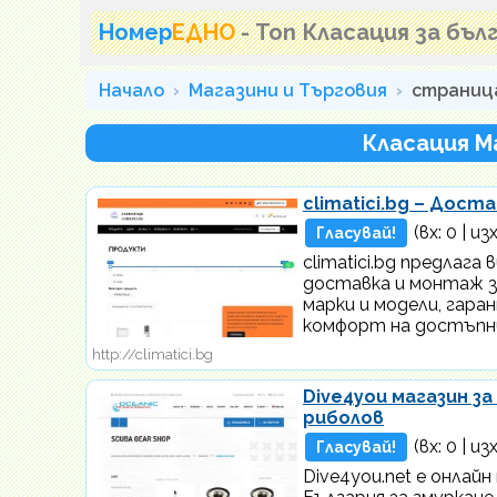
Номер
ЕДНО
- Топ Класация за бъ
Начало
Магазини и Търговия
страниц
Класация М
climatici.bg – Дос
(вх:
0
| изх
Гласувай!
climatici.bg предлаг
доставка и монтаж з
марки и модели, гар
комфорт на достъпн
http://climatici.bg
Dive4you магазин з
риболов
(вх:
0
| изх
Гласувай!
Dive4you.net е онлай