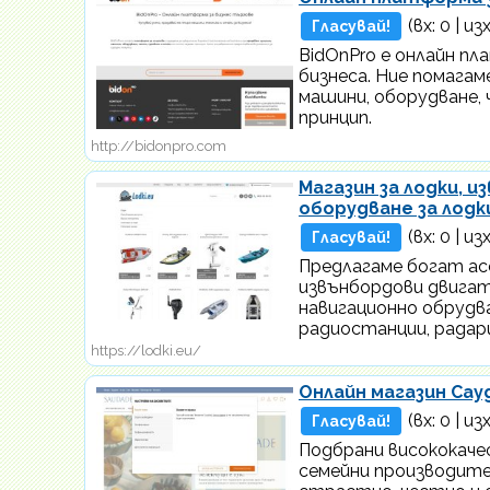
(вх:
0
| изх
Гласувай!
BidOnPro е онлайн пл
бизнеса. Ние помагам
машини, оборудване, 
принцип.
http://bidonpro.com
Магазин за лодки, 
оборудване за лодк
(вх:
0
| изх
Гласувай!
Предлагаме богат асо
извънбордови двигате
навигационно обрудва
радиостанции, радар
https://lodki.eu/
Онлайн магазин Сау
(вх:
0
| изх
Гласувай!
Подбрани висококаче
семейни производите