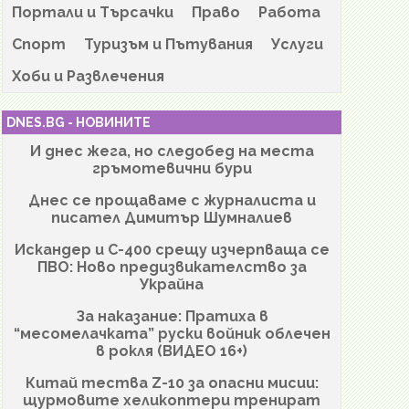
Портали и Търсачки
Право
Работа
Спорт
Туризъм и Пътувания
Услуги
Хоби и Развлечения
DNES.BG - НОВИНИТЕ
И днес жега, но следобед на места
гръмотевични бури
Днес се прощаваме с журналиста и
писател Димитър Шумналиев
Искандер и С-400 срещу изчерпваща се
ПВО: Ново предизвикателство за
Украйна
За наказание: Пратиха в
“месомелачката” руски войник облечен
в рокля (ВИДЕО 16+)
Китай тества Z-10 за опасни мисии:
щурмовите хеликоптери тренират