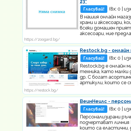
23"
(вх:
0
| изх
Гласувай!
В нашия онлайн мага
храни и аксесоари, 
всеки домашен прият
аксесоари, ние предл
https://zoogard.bg/
Restock.bg - онлай
(вх:
0
| изх
Гласувай!
Restock.bg е онлайн 
техника, като малки 
др. С богат асортим
артикули, които се 
https://restock.bg/
ВеинНеилс - персон
(вх:
0
| изх
Гласувай!
Персонализирани ръч
подчертават личния В
които са еластични,