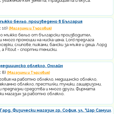
 уважение към земята, традицията и вкуса.
мъжко бельо, произведено в България
: 10)
(Магазини и Търговия)
но мъжко бельо от български производител.
 много промоции на ниска цена. Lord предлага
серки, слипове, пижами, бански за мъже и деца. Лорд
 а Fitout - спортни тениски.
медицинско облекло, Онлайн
: 8)
(Магазини и Търговия)
овия на работно облекло, медицинско облекло,
екламно облекло, престилки, туники, гащеризони,
ни предпазни средства и много други. Фирмата
ски магазин за работно облекло.
Гард. Физичeски магазин гр. София, ул. "Цар Самуил