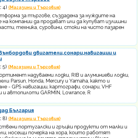
: 4)
(Магазини и Търговия)
атформа за търгове, създадена за нуждите на
е на компании да продават или да купуват излишни
части, техника, суровини, стоки на чисто пазарен
извънбордови двигатели,сонари,навигации и
и
: 5)
(Магазини и Търговия)
ртимент надуваеми лодки, RIB и алуминиеви лодки,
ли Parsun, Honda, Mercury и Yamaha, както и
не - GPS навигации, картографи, сонари, VHF
и и автопилоти GARMIN, Lowrance, R
дад България
: 8)
(Магазини и Търговия)
ствени португалски и гръцки продукти от малки и
ли, носещи почерка на хора, които работят