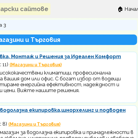
лгарски сайтове
🏠 Нача
а 3
агазини и Търговия
тавка, Монтаж и Решения за Идеален Комфорт
: 11)
(Магазини и Търговия)
а висококачествени климатици, професионална
а вашия дом или офис. С богат избор от водещи
антираме енергийна ефективност, надеждност и
и цени. Вижте нашите решения.
а водолазна екипировка,шнорхелинг и подводен
: 8)
(Магазини и Търговия)
н магазин за водолазна екипировка и принадлежности в