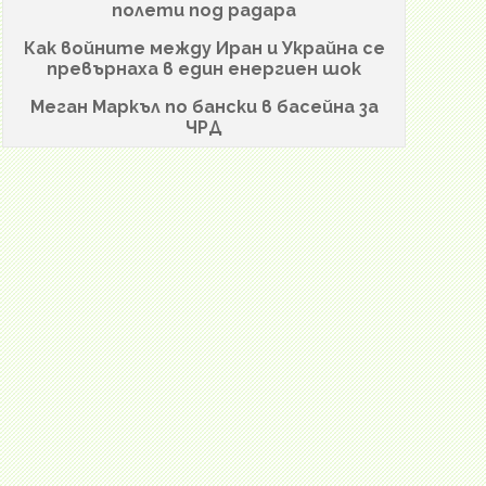
полети под радара
Как войните между Иран и Украйна се
превърнаха в един енергиен шок
Меган Маркъл по бански в басейна за
ЧРД