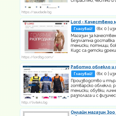
страстно, честно и с
https://saudade.bg
Lord - Качествено 
(вх:
0
| изх
Гласувай!
Магазин за качестве
Безплатна доставка и
тениски, потници, бок
Кидс са детски дрехи,
https://lordbg.com/
Работно облекло и 
(вх:
0
| изх
Гласувай!
Производство и търг
готварско облекло, р
тениски, обувки, лич
разполага и с физиче
http://liviteks.bg
Онлайн магазин Зоо 