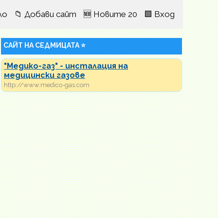
ло
📁 Добави сайт
🆕 Новите 20
🟩 Вход
САЙТ НА СЕДМИЦАТА ⭐
"Медико-газ" - инсталация на
медицински газове
http://www.medico-gas.com