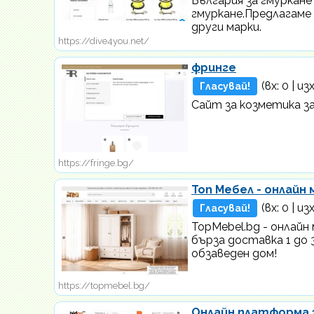
България за гмуркане
гмуркане.Предлагаме Ma
други марки.
https://dive4you.net/
фринге
(вх:
0
| изх
Гласувай!
Сайт за козметика за
https://fringe.bg/
Топ Мебел - онлайн 
(вх:
0
| изх
Гласувай!
TopMebel.bg - онлайн
бърза доставка 1 до 
обзаведен дом!
https://topmebel.bg/
Онлайн платформа 