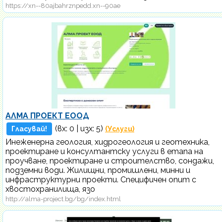
https://xn--80ajbahrznpedd.xn--90ae
АЛМА ПРОЕКТ ЕООД
(вх:
0
| изх: 5)
Гласувай!
(Услуги)
Инеженерна геология, хидрогеология и геотехника,
проектиране и консултантску услуги в етапа на
проучване, проектиране и строителство, сондажи,
подземни води. Жилищни, промишлени, минни и
инфраструктурни проекти. Специфичен опит с
хвостохранилища, язо
http://alma-project.bg/bg/index.html