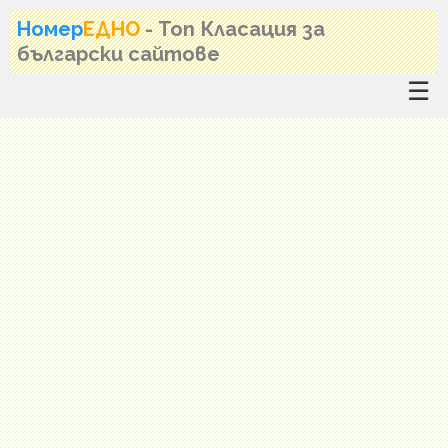
Номер
ЕДНО
- Топ Класация за
български сайтове
☰