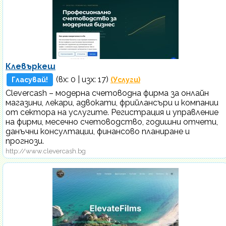
Клевъркеш
(вх:
0
| изх: 17)
Гласувай!
(Услуги)
Clevercash – модерна счетоводна фирма за онлайн
магазини, лекари, адвокати, фрийлансъри и компании
от сектора на услугите. Регистрация и управление
на фирми, месечно счетоводство, годишни отчети,
данъчни консултации, финансово планиране и
прогнози.
http://www.clevercash.bg