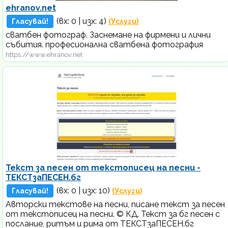
ehranov.net
(вх:
0
| изх: 4)
Гласувай!
(Услуги)
сватбен фотограф. Заснемане на фирмени и лични
събития. професионална сватбена фотография
https://www.ehranov.net
Текст за песен от текстописец на песни -
ТЕКСТзаПЕСЕН.бг
(вх:
0
| изх: 10)
Гласувай!
(Услуги)
Авторски текстове на песни, писане текст за песен
от текстописец на песни. © КД. Текст за бг песен с
послание, ритъм и рима от ТЕКСТзаПЕСЕН.бг