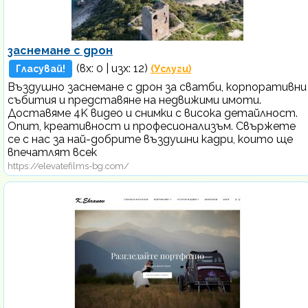
заснемане с дрон
(вх:
0
| изх: 12)
Гласувай!
(Услуги)
Въздушно заснемане с дрон за сватби, корпоративни
събития и представяне на недвижими имоти.
Доставяме 4K видео и снимки с висока детайлност.
Опит, креативност и професионализъм. Свържете
се с нас за най-добрите въздушни кадри, които ще
впечатлят всек
https://elevatefilms-bg.com/