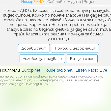
Номер
ЕДНО
- Сайтове | Музика | Видео
Номер ЕДНО е класация за сайтове, популярна музика
видеоклипове. Колкото повече гласове има даден сай
толкова по-нагоре се изкачва в класацията и получа
по-добра видимост. Всеки потребител може да
гласува само по веднъж дневно за даден сайт, това
прави класацията реална и полезна за всички
участници.
Добави сайт
Помощ и информация
Условия за ползване
Връзка с нас
Приятели:
BGtop.net
|
HouseRadio.net
|
Listen Radio Live
nomeredno.com, nomeredno com, хдпеиеахдлъдп, номередно.цом,
ууулхдпеиеахдлъдп, ввв.номередно.цом, шшш.номередно.цом,
хдпеиеахд ъдп, номередно цом