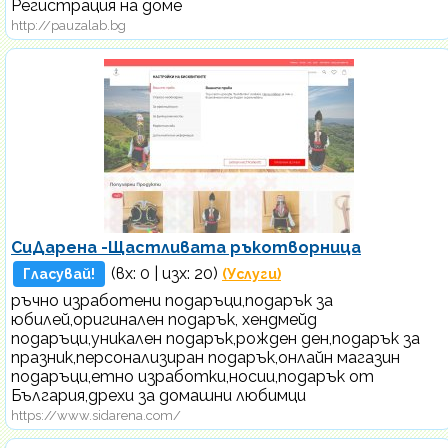
Регистрация на доме
http://pauzalab.bg
СиДарена -Щастливата ръкотворница
(вх:
0
| изх: 20)
Гласувай!
(Услуги)
ръчно изработени подаръци,подарък за
юбилей,оригинален подарък, хендмейд
подаръци,уникален подарък,рожден ден,подарък за
празник,персонализиран подарък,онлайн магазин
подаръци,етно изработки,носии,подарък от
България,дрехи за домашни любимци
https://www.sidarena.com/