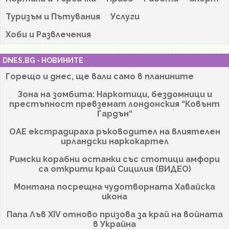
Туризъм и Пътувания
Услуги
Хоби и Развлечения
DNES.BG - НОВИНИТЕ
Горещо и днес, ще вали само в планините
Зона на зомбита: Наркотици, бездомници и
престъпност превземат лондонския “Ковънт
Гардън“
ОАЕ екстрадираха ръководител на влиятелен
ирландски наркокартел
Римски корабни останки със стотици амфори
са открити край Сицилия (ВИДЕО)
Монтана посрещна чудотворната Хавайска
икона
Папа Лъв XIV отново призова за край на войната
в Украйна