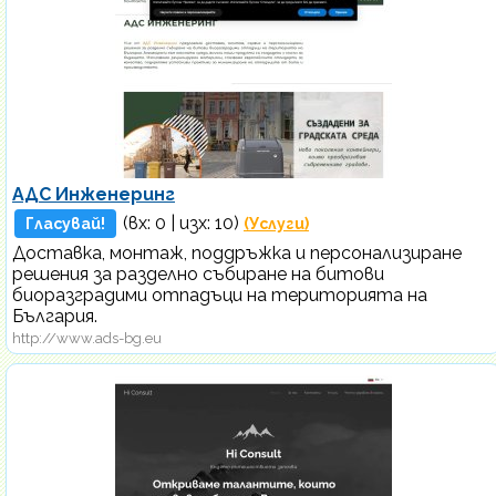
АДС Инженеринг
(вх:
0
| изх: 10)
Гласувай!
(Услуги)
Доставка, монтаж, поддръжка и персонализиране
решения за разделно събиране на битови
биоразградими отпадъци на територията на
България.
http://www.ads-bg.eu