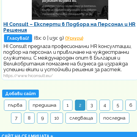
HI Consult – Експерти в Подбора на Персонал и HR
Решения
(вх:
0
| изх: 9)
Гласувай!
(Услуги)
HI Consult предлага професионални HR консултации,
подбор на персонал и привличане на чуждестранни
служители. С международен опит в България и
Великобритания помагаме на бизнеса да изгражда
успешни екипи и устойчиви решения за растеж.
https://www.hiconsult.eu/
Добави сайт
първа
предишна
1
2
3
4
5
6
7
8
9
10
следваща
последна
САЙТ НА СЕДМИЦАТА ⭐