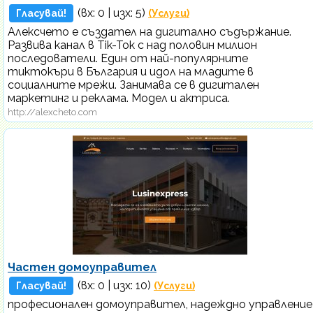
(вх:
0
| изх: 5)
Гласувай!
(Услуги)
Алексчето е създател на дигитално съдържание.
Развива канал в Tik-Tok с над половин милион
последователи. Един от най-популярните
тиктокъри в България и идол на младите в
социалните мрежи. Занимава се в дигитален
маркетинг и реклама. Модел и актриса.
http://alexcheto.com
Частен домоуправител
(вх:
0
| изх: 10)
Гласувай!
(Услуги)
професионален домоуправител, надеждно управление